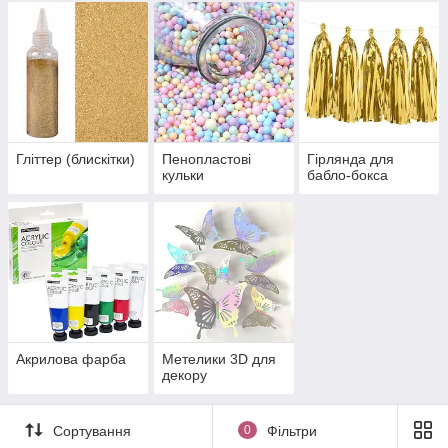
Гліттер (блискітки)
Пенопластові
Гірлянда для
кульки
бабло-бокса
Акрилова фарба
Метелики 3D для
декору
Сортування
0
Фільтри