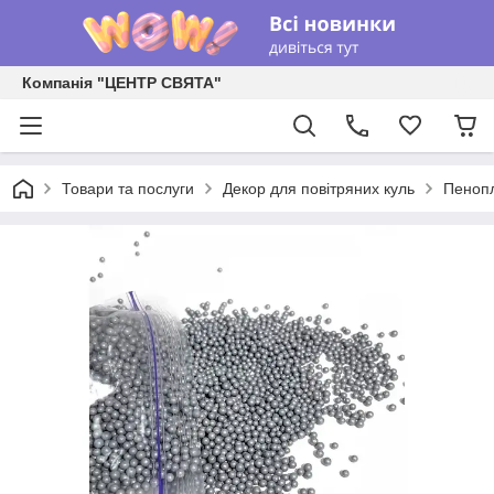
Компанія "ЦЕНТР СВЯТА"
Товари та послуги
Декор для повітряних куль
Пенопл