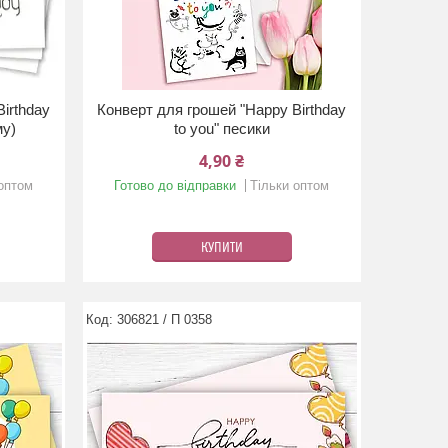
irthday
Конверт для грошей "Happy Birthday
му)
to you" песики
4,90 ₴
 оптом
Готово до відправки
Тільки оптом
КУПИТИ
306821 / П 0358