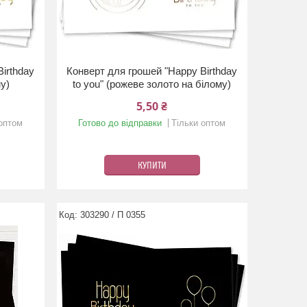
irthday
Конверт для грошей "Happy Birthday
му)
to you" (рожеве золото на білому)
5,50 ₴
 оптом
Готово до відправки
Тільки оптом
КУПИТИ
303290 / П 0355