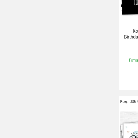
Ко
Birthd
Гото
3067