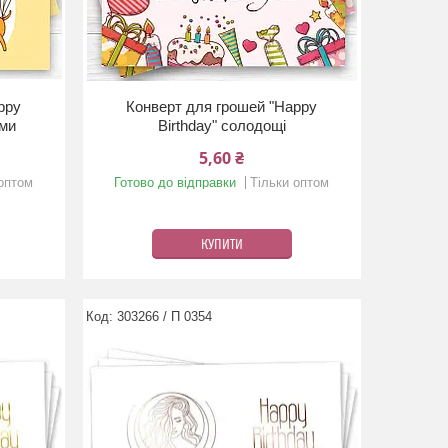
ppy
Конверт для грошей "Happy
ами
Birthday" солодощі
5,60 ₴
 оптом
Готово до відправки
Тільки оптом
КУПИТИ
303266 / П 0354