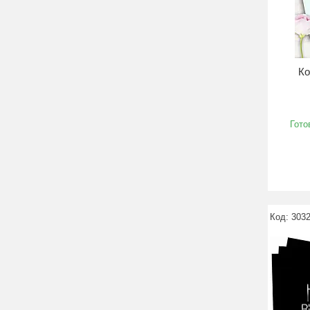
Ко
Гото
3032