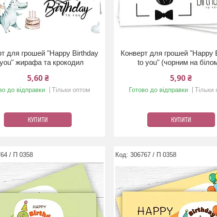
т для грошей "Happy Birthday
Конверт для грошей "Happy B
 you" жирафа та крокодил
to you" (чорним на біло
5,60 ₴
5,90 ₴
во до відправки
Тільки оптом
Готово до відправки
Тільки
КУПИТИ
КУПИТИ
64 / П 0358
306767 / П 0358