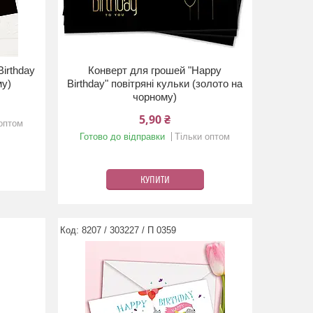
irthday
Конверт для грошей "Happy
му)
Birthday" повітряні кульки (золото на
чорному)
5,90 ₴
 оптом
Готово до відправки
Тільки оптом
КУПИТИ
8207 / 303227 / П 0359