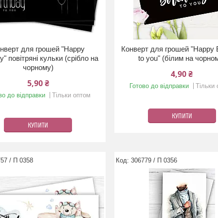
нверт для грошей "Happy
Конверт для грошей "Happy B
ay" повітряні кульки (срібло на
to you" (білим на чорно
чорному)
4,90 ₴
5,90 ₴
Готово до відправки
Тільки
во до відправки
Тільки оптом
КУПИТИ
КУПИТИ
57 / П 0358
306779 / П 0356