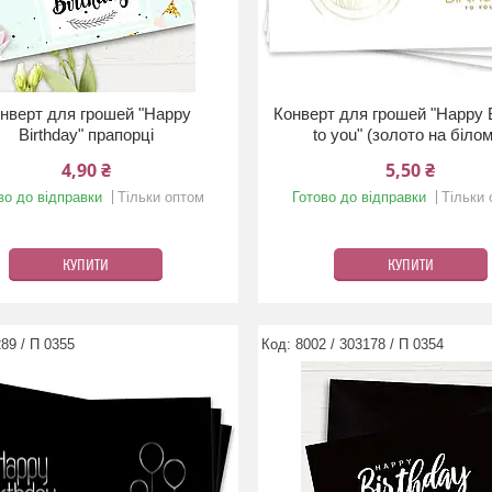
нверт для грошей "Happy
Конверт для грошей "Happy B
Birthday" прапорці
to you" (золото на біло
4,90 ₴
5,50 ₴
во до відправки
Тільки оптом
Готово до відправки
Тільки
КУПИТИ
КУПИТИ
89 / П 0355
8002 / 303178 / П 0354