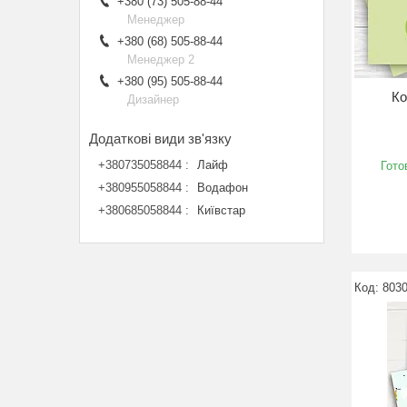
+380 (73) 505-88-44
Менеджер
+380 (68) 505-88-44
Менеджер 2
+380 (95) 505-88-44
Ко
Дизайнер
+380735058844
Лайф
Гото
+380955058844
Водафон
+380685058844
Київстар
8030