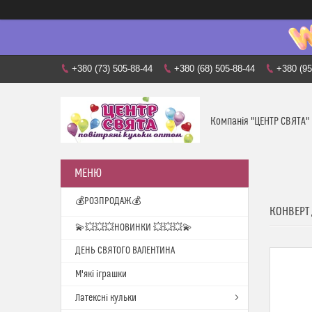
+380 (73) 505-88-44
+380 (68) 505-88-44
+380 (95
Компанія "ЦЕНТР СВЯТА"
💰РОЗПРОДАЖ💰
КОНВЕРТ
💫💥💥💥НОВИНКИ 💥💥💥💫
ДЕНЬ СВЯТОГО ВАЛЕНТИНА
М'які іграшки
Латексні кульки