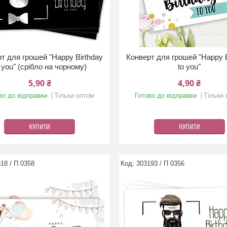
т для грошей "Happy Birthday
Конверт для грошей "Happy B
 you" (срібло на чорному)
to you"
5,90 ₴
4,90 ₴
во до відправки
Тільки оптом
Готово до відправки
Тільки
КУПИТИ
КУПИТИ
18 / П 0358
303193 / П 0356