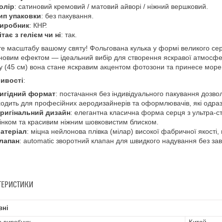
олір
: сатиновий кремовий / матовий айворі / ніжний вершковий.
ип упаковки
: без пакування.
иробник
: КНР.
ітає з гелієм чи ні
: так.
е масштабу вашому святу! Фольгована кулька у формі великого се
иновим ефектом — ідеальний вибір для створення яскравої атмосфе
у (45 см) вона стане яскравим акцентом фотозони та принесе море
ивості
:
игідний формат
: постачання без індивідуального пакування дозвол
ходить для професійних аеродизайнерів та оформлювачів, які одраз
ригінальний дизайн
: елегантна класична форма серця з ультра-
тінком та красивим ніжним шовковистим блиском.
атеріал
: міцна нейлонова плівка (мілар) високої фабричної якості,
лапан
: automatic зворотний клапан для швидкого надування без зав
ТЕРИСТИКИ
вні