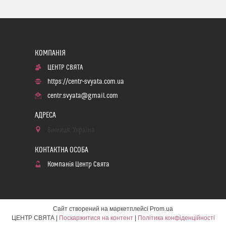
ЦЕНТР СВЯТА
https://centr-svyata.com.ua
centr.svyata@gmail.com
Вінниця, Україна
Компанія Центр Свята
Сайт створений на маркетплейсі
Prom.ua
ЦЕНТР СВЯТА |
Поскаржитися на контент
|
Політика конфіденційності