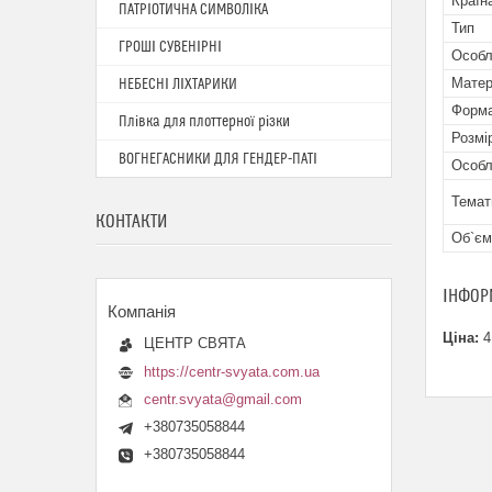
Країн
ПАТРІОТИЧНА СИМВОЛІКА
Тип
ГРОШІ СУВЕНІРНІ
Особл
Матер
НЕБЕСНІ ЛІХТАРИКИ
Форма
Плівка для плоттерної різки
Розмі
ВОГНЕГАСНИКИ ДЛЯ ГЕНДЕР-ПАТІ
Особл
Темат
КОНТАКТИ
Об`єм
ІНФОР
Ціна:
4
ЦЕНТР СВЯТА
https://centr-svyata.com.ua
centr.svyata@gmail.com
+380735058844
+380735058844