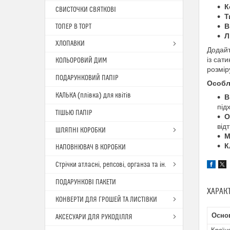
К
СВИСТОЧКИ СВЯТКОВІ
Т
В
ТОПЕР В ТОРТ
Л
ХЛОПАВКИ
Додайт
із сат
КОЛЬОРОВИЙ ДИМ
розмір
ПОДАРУНКОВИЙ ПАПІР
Особл
КАЛЬКА (плівка) для квітів
В
під
ТІШЬЮ ПАПІР
О
від
ШЛЯПНІ КОРОБКИ
М
К
НАПОВНЮВАЧ В КОРОБКИ
Стрічки атласні, репсові, органза та ін.
ПОДАРУНКОВІ ПАКЕТИ
ХАРАК
КОНВЕРТИ ДЛЯ ГРОШЕЙ ТА ЛИСТІВКИ
Осно
АКСЕСУАРИ ДЛЯ РУКОДІЛЛЯ