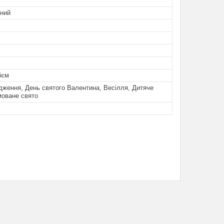
ьний
і
ієм
ження, День святого Валентина, Весілля, Дитяче
моване свято