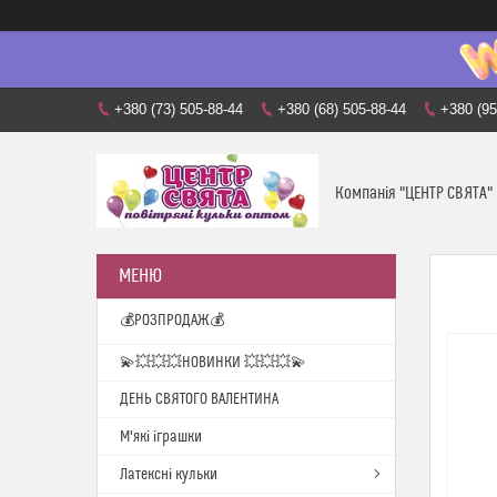
+380 (73) 505-88-44
+380 (68) 505-88-44
+380 (95
Компанія "ЦЕНТР СВЯТА"
💰РОЗПРОДАЖ💰
💫💥💥💥НОВИНКИ 💥💥💥💫
ДЕНЬ СВЯТОГО ВАЛЕНТИНА
М'які іграшки
Латексні кульки