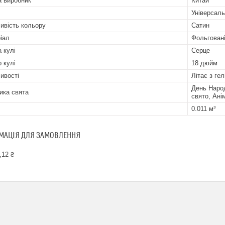
а виробник
Китай
Універсал
ивість кольору
Сатин
іал
Фольгован
 кулі
Серце
р кулі
18 дюйм
ивості
Літає з гел
День Народ
ика свята
свято, Ані
0.011 м³
МАЦІЯ ДЛЯ ЗАМОВЛЕННЯ
,12 ₴