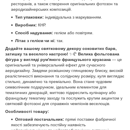
ресторанів, а також створення оригінальних фотозон та
аеродизайнерських композицій.
Тип упаковки:
індивідуальна з маркуванням.
Виробник:
КНР.
Спосіб надування:
гелієм або повітрям.
Літає з гелієм чи ні:
так.
Додайте вашому святковому декору соковитих барв,
затишку та веселого настрою!
✨🥐
Велика фольгована
фігура у вигляді рум'яного французького круасана
— це
оригінальний та універсальний ефект для сучасного
аеродизайну. Завдяки розкішному глянцевому блиску, високій
реалістичності виконання та солідному розміру, куля виглядає
стильно, динамічно та преміально. Вона стане чудовим
символічним подарунком, ідеальним елементом для
тематичних декорацій, миттєво підкреслить кулінарну або
французьку тематику заходу та послужить крутим акцентом у
святковій фотозоні для справжніх чемпіонів веселощів.
Особливості товару:
Оптовий постачальник:
прямі поставки фабричної
якості забезпечують постійну наявність