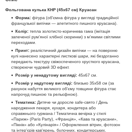
Фольгована кулька КНР (45х67 см) Круасан
Форма:
фігура (об'ємна фігура у вигляді традиційної
французької випічки — апетитного пишного круасана).
Колір:
тепла золотисто-коричнева гама (імітація
запеченої рум'яної хлібної скоринки) з м'якими світлими
переходами.
Принт:
реалістичний дизайн випічки — на поверхню
кулі нанесено характерні листкові шари, які бездоганно
передають текстуру свіжоспеченого хрусткого круасана,
створюючи чудовий 3D ефект.
Розмір у ненадутому вигляді:
45х67 см.
Розмір у надутому вигляді:
близько 35х58 см (за
рахунок набуття великого об'єму товщини фігура стає
напрочуд пишною та рельєфною).
Тематика:
Дитяче чи доросле safe-свято / День
народження пекаря, кухаря, кондитера або
справжнього гурмана / Тематична вечірка у стилі
«Париж» (Paris Party), «Франція», «Кава та круасани»,
«Пікнік» або «Кулінарія» / Оформлення вітрин, фотозон
та інтер'єрів кав'ярень, булочних, кондитерських,