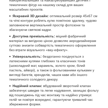
найоригінальніших та найзатребуваніших дитячих і
тематичних фігур на нашому складі для ваших
масштабних проєктів.
Яскравий 3D дизайн:
оптимальний розмір 45х67 см
та чіткі контури роблять кулю помітною здалеку, чудово
заповнюючи вертикальний простір фотозони та
збагачуючи святкові кадри.
Доступна преміальність:
міцний фабричний
матеріал за вигідною ціною дозволяє аеродизайнерам
суттєво знизити собівартість тематичного оформлення
без втрати візуального «вау-ефекту».
Універсальність:
бездоганно поєднується з
латексними кулями глибоких та класичних тонів
(шоколадний мат, карамель, золото хром, білий
пастель, айворі), а також із фольгованими кульками у
вигляді багетів, кренделів, чашок кави або іншого
тематичного солодкого декору.
Надійний клапан:
вбудований зворотний клапан
забезпечує швидке та легке надування, захищає фольгу
від пошкоджень під час монтажу та надійно утримує
гелій чи повітря всередині, гарантуючи тривалий час
збереження форми.