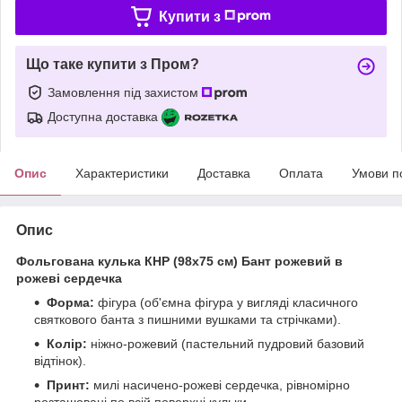
Купити з
Що таке купити з Пром?
Замовлення під захистом
Доступна доставка
Опис
Характеристики
Доставка
Оплата
Умови п
Опис
Фольгована кулька КНР (98х75 см) Бант рожевий в
рожеві сердечка
Форма:
фігура (об'ємна фігура у вигляді класичного
святкового банта з пишними вушками та стрічками).
Колір:
ніжно-рожевий (пастельний пудровий базовий
відтінок).
Принт:
милі насичено-рожеві сердечка, рівномірно
розташовані по всій поверхні кульки.