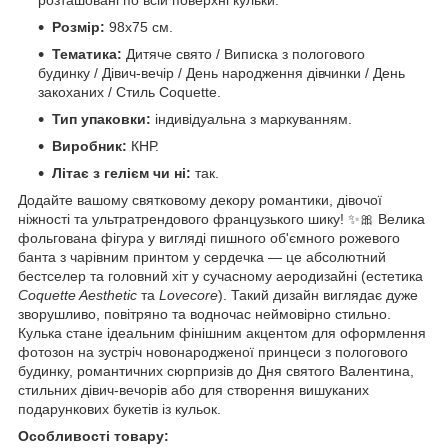
Розмір:
98х75 см.
Тематика:
Дитяче свято / Виписка з пологового
будинку / Дівич-вечір / День народження дівчинки / День
закоханих / Стиль Coquette.
Тип упаковки:
індивідуальна з маркуванням.
Виробник:
КНР.
Літає з гелієм чи ні:
так.
Додайте вашому святковому декору романтики, дівочої
ніжності та ультратрендового французького шику! ✨🎀 Велика
фольгована фігура у вигляді пишного об'ємного рожевого
банта з чарівним принтом у сердечка — це абсолютний
бестселер та головний хіт у сучасному аеродизайні (естетика
Coquette Aesthetic
та
Lovecore
). Такий дизайн виглядає дуже
зворушливо, повітряно та водночас неймовірно стильно.
Кулька стане ідеальним фінішним акцентом для оформлення
фотозон на зустріч новонародженої принцеси з пологового
будинку, романтичних сюрпризів до Дня святого Валентина,
стильних дівич-вечорів або для створення вишуканих
подарункових букетів із кульок.
Особливості товару: