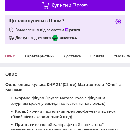
Купити з
Що таке купити з Пром?
Замовлення під захистом
Доступна доставка
Опис
Характеристики
Доставка
Оплата
Умови п
Опис
Фольгована кулька КНР 21"(53 см) Матове коло "One" з
рюшами
Форма:
фігура (кругле матове коло з фігурним
ажурним краєм у вигляді пелюсток квітки / рюшів).
Колір:
ніжний пастельний кремово-бежевий відтінок
(білий пісок / карамельний нюд).
Принт:
витончений каліграфічний напис "one"
жовтого кольору по центру та ніжний квітковий візерунок