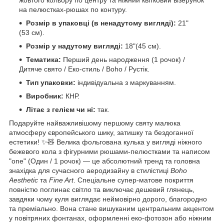
на пелюстках-рюшах по контуру.
Розмір в упаковці (в ненадутому вигляді):
21"
(53 см).
Розмір у надутому вигляді:
18"(45 см).
Тематика:
Перший день народження (1 рочок) /
Дитяче свято / Еко-стиль / Boho / Рустік.
Тип упаковки:
індивідуальна з маркуванням.
Виробник:
КНР.
Літає з гелієм чи ні:
так.
Подаруйте найважливішому першому святу малюка
атмосферу європейського шику, затишку та бездоганної
естетики! ✨🧸 Велика фольгована кулька у вигляді ніжного
бежевого кола з фігурними рюшами-пелюстками та написом
"one" (Один / 1 рочок) — це абсолютний тренд та головна
знахідка для сучасного аеродизайну в стилістиці
Boho
Aesthetic
та
Fine Art
. Спеціальне супер-матове покриття
повністю поглинає світло та виключає дешевий глянець,
завдяки чому куля виглядає неймовірно дорого, благородно
та преміально. Вона стане вишуканим центральним акцентом
у повітряних фонтанах, оформленні еко-фотозон або ніжним