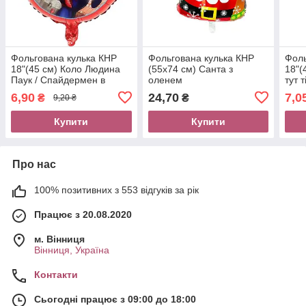
Фольгована кулька КНР
Фольгована кулька КНР
Фоль
18"(45 см) Коло Людина
(55х74 см) Санта з
18"(
Паук / Спайдермен в
оленем
тут 
стрибку (Уцінка)
(рос
6,90
24,70
7,0
₴
₴
9,20 ₴
Купити
Купити
Про нас
100% позитивних з 553 відгуків за рік
Працює з 20.08.2020
м. Вінниця
Вінниця, Україна
Контакти
Сьогодні працює з 09:00 до 18:00