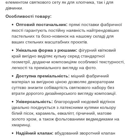
елементом святкового сету як для хлопчика, так і для
дівчинки.
Особливості товару:
Оптовий постачальник:
прямі поставки фабричної
якості гарантують постійну наявність найтрендовіших
пастельних та бохо-новинок на нашому складі для
ваших стильних масштабних проєктів.
Унікальна форма з рюшами:
фігурний квітковий
край вигідно виділяє кульку серед стандартної
геометрії, додаючи композиціям особливої текстурності,
легкості та преміального вигляду на фото.
Доступна преміальність:
міцний фабричний
матеріал за вигідною ціною дозволяє декораторам
суттєво знизити собівартість святкового набору без
втрати дорогого дизайнерського вигляду композиції.
Універсальність:
благородний нюдовий відтінок
ідеально поєднується з латексними кулями кольору
білий пісок, карамель, евкаліпт, гірчичний, матове
золото хром, а також фольгованими ведмедиками на
хмаринці.
Надійний клапан:
вбудований зворотний клапан