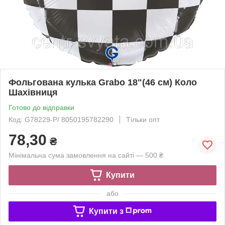
Фольгована кулька Grabo 18"(46 см) Коло
Шахівниця
Готово до відправки
Код: G78229-Р/ 8050195782290
Тільки опт
78,30
₴
Мінімальна сума замовлення на сайті — 500 ₴
Купити
або
Купити з