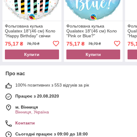
Фольгована кулька
Фольгована кулька
Фоль
Qualatex 18"(46 см) Коло
Qualatex 18"(46 см) Коло
Qual
"Happy Birthday" свічки
"Pink or Blue?"
"Hap
75,17
75,17
75,
₴
₴
76,70 ₴
76,70 ₴
Купити
Купити
Про нас
100% позитивних з 553 відгуків за рік
Працює з 20.08.2020
м. Вінниця
Вінниця, Україна
Контакти
Сьогодні працює з 09:00 до 18:00