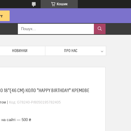
Кошик
НОВИНКИ
ПРО НАС
 18"(46 СМ) КОЛО "HAPPY BIRTHDAY" КРЕМОВЕ
птом
Код:
G78240-Р/8050195782405
 на сайті — 500 ₴