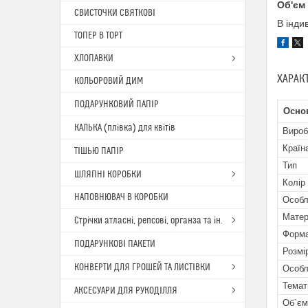
Об'єм
СВИСТОЧКИ СВЯТКОВІ
В інди
ТОПЕР В ТОРТ
ХЛОПАВКИ
ХАРАК
КОЛЬОРОВИЙ ДИМ
ПОДАРУНКОВИЙ ПАПІР
Осно
КАЛЬКА (плівка) для квітів
Вироб
Країн
ТІШЬЮ ПАПІР
Тип
ШЛЯПНІ КОРОБКИ
Колір
НАПОВНЮВАЧ В КОРОБКИ
Особл
Матер
Стрічки атласні, репсові, органза та ін.
Форма
ПОДАРУНКОВІ ПАКЕТИ
Розмі
КОНВЕРТИ ДЛЯ ГРОШЕЙ ТА ЛИСТІВКИ
Особл
Темат
АКСЕСУАРИ ДЛЯ РУКОДІЛЛЯ
Об`єм