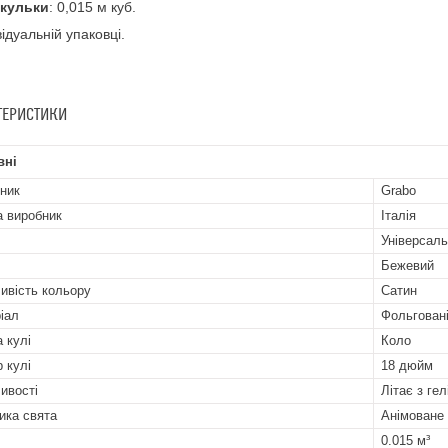
 кульки
: 0,015 м куб.
відуальній упаковці.
ТЕРИСТИКИ
вні
ник
Grabo
а виробник
Італія
Універсал
Бежевий
ивість кольору
Сатин
іал
Фольгован
 кулі
Коло
р кулі
18 дюйм
ивості
Літає з гел
ика свята
Анімоване 
0.015 м³