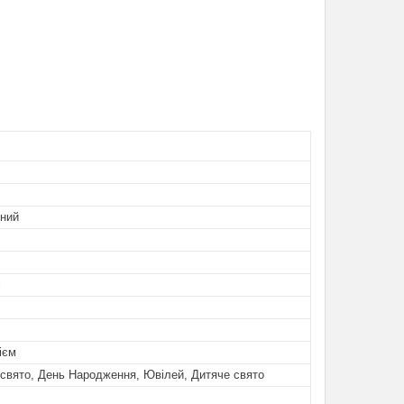
ьний
і
ієм
свято, День Народження, Ювілей, Дитяче свято