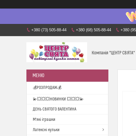
+380 (73) 505-88-44
+380 (68) 505-88-44
+380 (95
Компанія "ЦЕНТР СВЯТА"
💰РОЗПРОДАЖ💰
💫💥💥💥НОВИНКИ 💥💥💥💫
ДЕНЬ СВЯТОГО ВАЛЕНТИНА
М'які іграшки
Латексні кульки