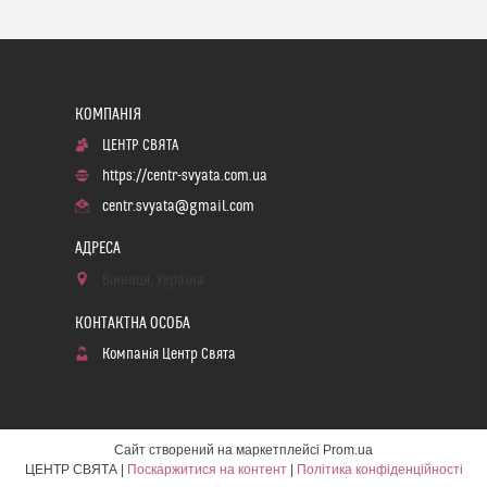
ЦЕНТР СВЯТА
https://centr-svyata.com.ua
centr.svyata@gmail.com
Вінниця, Україна
Компанія Центр Свята
Сайт створений на маркетплейсі
Prom.ua
ЦЕНТР СВЯТА |
Поскаржитися на контент
|
Політика конфіденційності