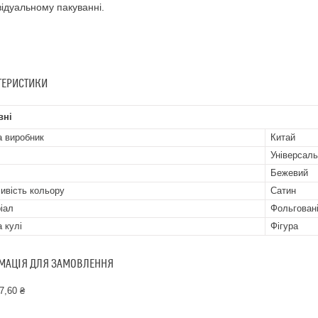
відуальному пакуванні.
ТЕРИСТИКИ
вні
а виробник
Китай
Універсал
Бежевий
ивість кольору
Сатин
іал
Фольгован
 кулі
Фігура
МАЦІЯ ДЛЯ ЗАМОВЛЕННЯ
7,60 ₴