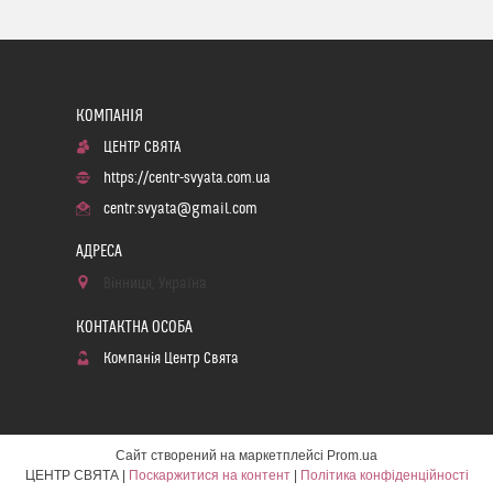
ЦЕНТР СВЯТА
https://centr-svyata.com.ua
centr.svyata@gmail.com
Вінниця, Україна
Компанія Центр Свята
Сайт створений на маркетплейсі
Prom.ua
ЦЕНТР СВЯТА |
Поскаржитися на контент
|
Політика конфіденційності