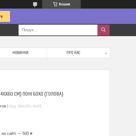
Кошик
НОВИНКИ
ПРО НАС
46Х60 СМ) ПОНІ БОХО (ГОЛОВА)
птом
Код:
309265 / К425
 на сайті — 500 ₴