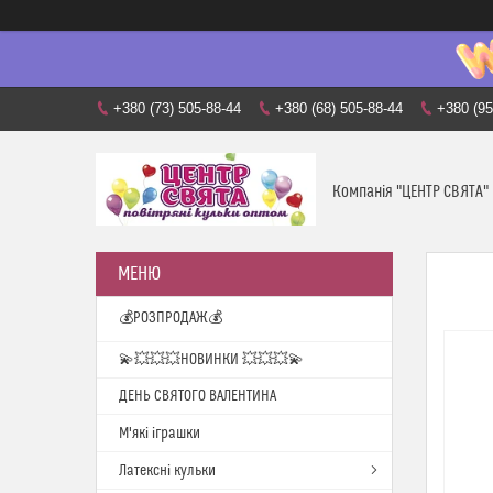
+380 (73) 505-88-44
+380 (68) 505-88-44
+380 (95
Компанія "ЦЕНТР СВЯТА"
💰РОЗПРОДАЖ💰
💫💥💥💥НОВИНКИ 💥💥💥💫
ДЕНЬ СВЯТОГО ВАЛЕНТИНА
М'які іграшки
Латексні кульки