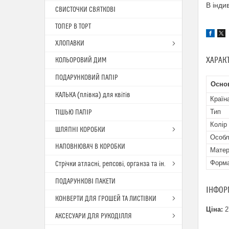
В інди
СВИСТОЧКИ СВЯТКОВІ
ТОПЕР В ТОРТ
ХЛОПАВКИ
ХАРАК
КОЛЬОРОВИЙ ДИМ
ПОДАРУНКОВИЙ ПАПІР
Осно
КАЛЬКА (плівка) для квітів
Країн
Тип
ТІШЬЮ ПАПІР
Колір
ШЛЯПНІ КОРОБКИ
Особл
НАПОВНЮВАЧ В КОРОБКИ
Матер
Форма
Стрічки атласні, репсові, органза та ін.
ПОДАРУНКОВІ ПАКЕТИ
ІНФОР
КОНВЕРТИ ДЛЯ ГРОШЕЙ ТА ЛИСТІВКИ
Ціна:
2
АКСЕСУАРИ ДЛЯ РУКОДІЛЛЯ