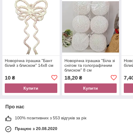
Новорічна іграшка "Бант
Новорічна іграшка "Біла зі
Ново
білий з блиском" 14х8 см
снігом та голографічним
біли
блиском" 8 см
10
18,20
7,4
₴
₴
Купити
Купити
Про нас
100% позитивних з 553 відгуків за рік
Працює з 20.08.2020