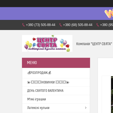
+380 (73) 505-88-44
+380 (68) 505-88-44
+380 (95
Компанія "ЦЕНТР СВЯТА"
💰РОЗПРОДАЖ💰
💫💥💥💥НОВИНКИ 💥💥💥💫
ДЕНЬ СВЯТОГО ВАЛЕНТИНА
М'які іграшки
Латексні кульки