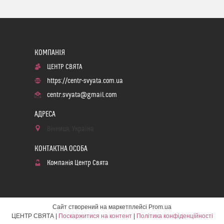
ЦЕНТР СВЯТА
https://centr-svyata.com.ua
centr.svyata@gmail.com
Вінниця, Україна
Компанія Центр Свята
Сайт створений на маркетплейсі
Prom.ua
ЦЕНТР СВЯТА |
Поскаржитися на контент
|
Політика конфіденційності