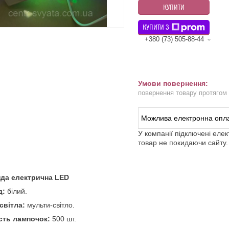
КУПИТИ
КУПИТИ З
+380 (73) 505-88-44
повернення товару протягом
У компанії підключені еле
товар не покидаючи сайту.
нда електрична LED
д:
білий.
світла:
мульти-світло.
ість лампочок:
500 шт.