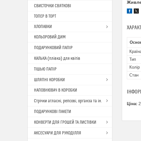
Живле
СВИСТОЧКИ СВЯТКОВІ
ТОПЕР В ТОРТ
ХЛОПАВКИ
ХАРАК
КОЛЬОРОВИЙ ДИМ
Основ
ПОДАРУНКОВИЙ ПАПІР
Країн
КАЛЬКА (плівка) для квітів
Тип
Колір
ТІШЬЮ ПАПІР
Стан
ШЛЯПНІ КОРОБКИ
НАПОВНЮВАЧ В КОРОБКИ
ІНФОР
Стрічки атласні, репсові, органза та ін.
Ціна:
2
ПОДАРУНКОВІ ПАКЕТИ
КОНВЕРТИ ДЛЯ ГРОШЕЙ ТА ЛИСТІВКИ
АКСЕСУАРИ ДЛЯ РУКОДІЛЛЯ