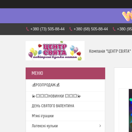
+380 (73) 505-88-44
+380 (68) 505-88-44
+380 (95
Компанія "ЦЕНТР СВЯТА"
💰РОЗПРОДАЖ💰
💫💥💥💥НОВИНКИ 💥💥💥💫
ДЕНЬ СВЯТОГО ВАЛЕНТИНА
М'які іграшки
Латексні кульки