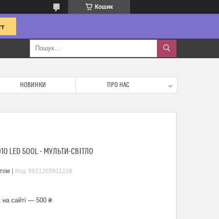
Кошик
НОВИНКИ
ПРО НАС
10 LED 500L - МУЛЬТИ-СВІТЛО
птом
Код:
6921265911228
 на сайті — 500 ₴