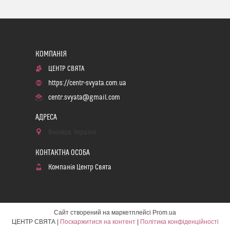
ЦЕНТР СВЯТА
https://centr-svyata.com.ua
centr.svyata@gmail.com
Вінниця, Україна
Компанія Центр Свята
Сайт створений на маркетплейсі
Prom.ua
ЦЕНТР СВЯТА |
Поскаржитися на контент
|
Політика конфіденційності