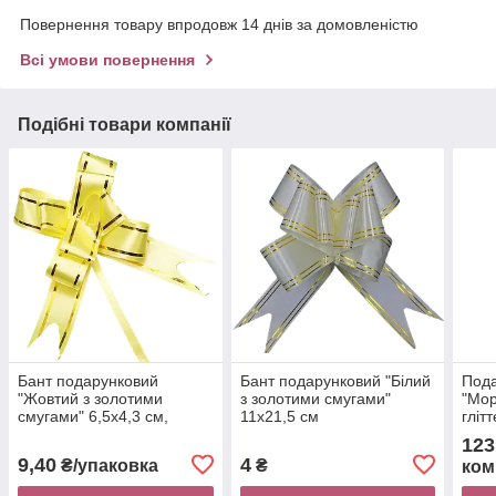
Повернення товару впродовж 14 днів за домовленістю
Всі умови повернення
Подібні товари компанії
Бант подарунковий
Бант подарунковий "Білий
Пода
"Жовтий з золотими
з золотими смугами"
"Мор
смугами" 6,5х4,3 см,
11х21,5 см
гліт
упаковка 10 шт
32х2
123
9,40
4
₴/упаковка
₴
ком