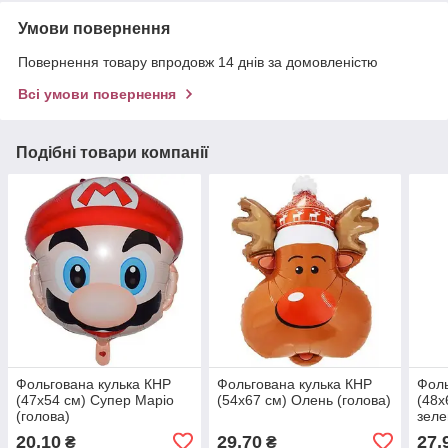
Умови повернення
Повернення товару впродовж 14 днів за домовленістю
Всі умови повернення
Подібні товари компанії
Фольгована кулька КНР
Фольгована кулька КНР
Фоль
(47х54 см) Супер Маріо
(54х67 см) Олень (голова)
(48х
(голова)
зеле
20,10
29,70
27,
₴
₴