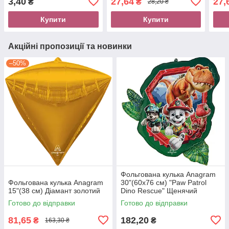
3,40
27,64
27,
₴
₴
28,20 ₴
Купити
Купити
Акційні пропозиції та новинки
–50%
Фольгована кулька Anagram
Фольгована кулька Anagram
30"(60х76 см) "Paw Patrol
15"(38 см) Діамант золотий
Dino Rescue" Щенячий
патруль та динозаври
Готово до відправки
Готово до відправки
81,65
182,20
₴
₴
163,30 ₴