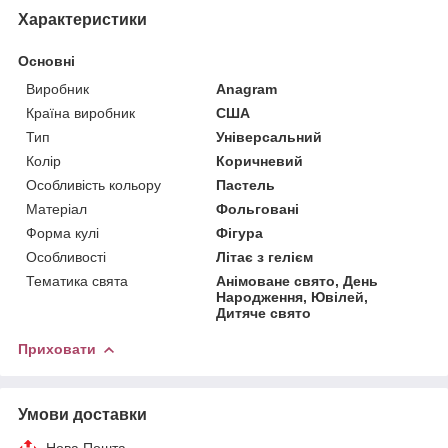
Характеристики
Основні
Виробник
Anagram
Країна виробник
США
Тип
Універсальний
Колір
Коричневий
Особливість кольору
Пастель
Матеріал
Фольговані
Форма кулі
Фігура
Особливості
Літає з гелієм
Тематика свята
Анімоване свято, День
Народження, Ювілей,
Дитяче свято
Приховати
Умови доставки
Нова Пошта