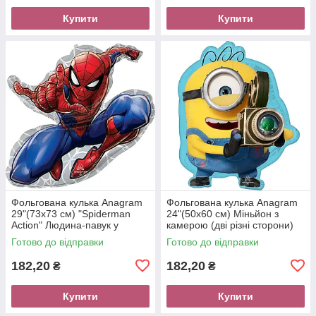
Купити
Купити
Фольгована кулька Anagram
Фольгована кулька Anagram
29"(73х73 см) "Spiderman
24"(50х60 см) Міньйон з
Action" Людина-павук у
камерою (дві різні сторони)
стрибку
Готово до відправки
Готово до відправки
182,20
182,20
₴
₴
Купити
Купити