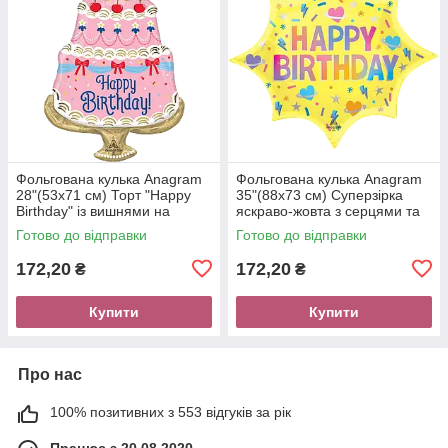
Фольгована кулька Anagram
Фольгована кулька Anagram
28"(53х71 см) Торт "Happy
35"(88х73 см) Суперзірка
Birthday" із вишнями на
яскраво-жовта з серцями та
підставці
блискавками
Готово до відправки
Готово до відправки
172,20
172,20
₴
₴
Купити
Купити
Про нас
100% позитивних з 553 відгуків за рік
Працює з 20.08.2020