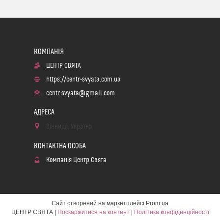
ЦЕНТР СВЯТА
https://centr-svyata.com.ua
centr.svyata@gmail.com
Вінниця, Україна
Компанія Центр Свята
Сайт створений на маркетплейсі
Prom.ua
ЦЕНТР СВЯТА |
Поскаржитися на контент
|
Політика конфіденційності