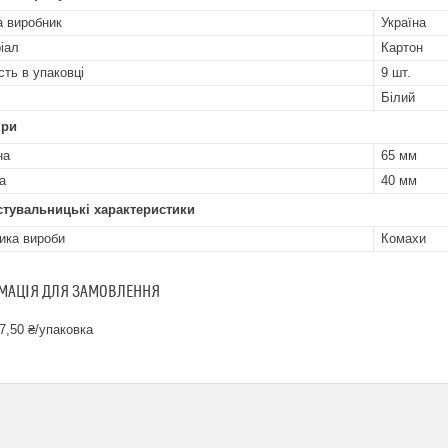
а виробник
Україна
іал
Картон
сть в упаковці
9 шт.
Білий
іри
на
65 мм
а
40 мм
стувальницькі характеристики
ика вироби
Комахи
МАЦІЯ ДЛЯ ЗАМОВЛЕННЯ
7,50 ₴/упаковка