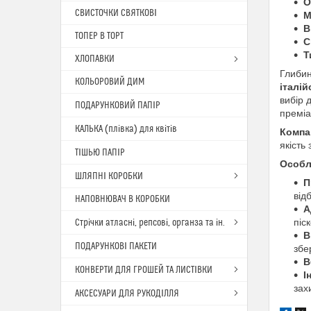
О
СВИСТОЧКИ СВЯТКОВІ
М
В
ТОПЕР В ТОРТ
С
Т
ХЛОПАВКИ
Глибин
КОЛЬОРОВИЙ ДИМ
італі
вибір 
ПОДАРУНКОВИЙ ПАПІР
преміа
КАЛЬКА (плівка) для квітів
Компа
якість
ТІШЬЮ ПАПІР
Особл
ШЛЯПНІ КОРОБКИ
П
від
НАПОВНЮВАЧ В КОРОБКИ
А
піс
Стрічки атласні, репсові, органза та ін.
В
ПОДАРУНКОВІ ПАКЕТИ
збе
В
КОНВЕРТИ ДЛЯ ГРОШЕЙ ТА ЛИСТІВКИ
І
зах
АКСЕСУАРИ ДЛЯ РУКОДІЛЛЯ