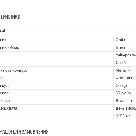
ТЕРИСТИКИ
вні
ник
Grabo
а виробник
Італія
Універсал
Синій
ивість кольору
Металік
іал
Фольгован
 кулі
Серце
р кулі
36 дюйм
ивості
Літає з гел
ика свята
День Наро
0.111 м³
МАЦІЯ ДЛЯ ЗАМОВЛЕННЯ