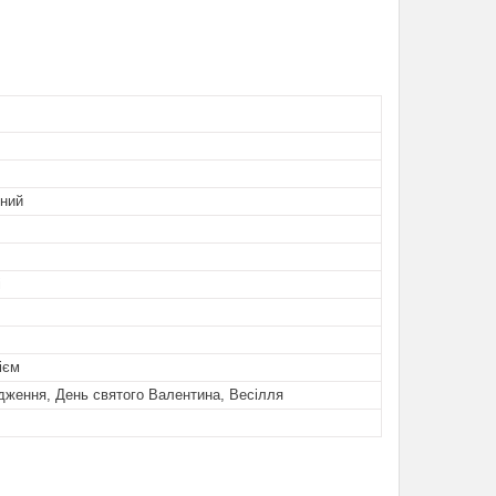
ьний
і
ієм
дження, День святого Валентина, Весілля