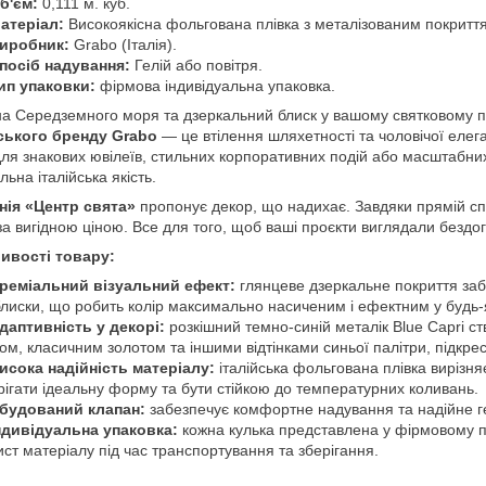
б'єм:
0,111 м. куб.
атеріал:
Високоякісна фольгована плівка з металізованим покритт
иробник:
Grabo (Італія).
посіб надування:
Гелій або повітря.
ип упаковки:
фірмова індивідуальна упаковка.
а Середземного моря та дзеркальний блиск у вашому святковому п
йського бренду Grabo
— це втілення шляхетності та чоловічої елег
для знакових ювілеїв, стильних корпоративних подій або масштабних
льна італійська якість.
нія «Центр свята»
пропонує декор, що надихає. Завдяки прямій сп
 за вигідною ціною. Все для того, щоб ваші проєкти виглядали бездо
ивості товару:
реміальний візуальний ефект:
глянцеве дзеркальне покриття забе
блиски, що робить колір максимально насиченим і ефектним у будь-я
даптивність у декорі:
розкішний темно-синій металік Blue Capri ств
ком, класичним золотом та іншими відтінками синьої палітри, підкр
исока надійність матеріалу:
італійська фольгована плівка вирізн
рігати ідеальну форму та бути стійкою до температурних коливань.
будований клапан:
забезпечує комфортне надування та надійне ге
ндивідуальна упаковка:
кожна кулька представлена у фірмовому пак
ист матеріалу під час транспортування та зберігання.