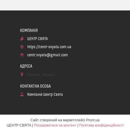
ЦЕНТР СВЯТА
https://centr-svyata.com.ua
centr.svyata@gmail.com
Вінниця, Україна
Компанія Центр Свята
Сайт створений на маркетплейсі
Prom.ua
ЦЕНТР СВЯТА |
Поскаржитися на контент
|
Політика конфіденційності