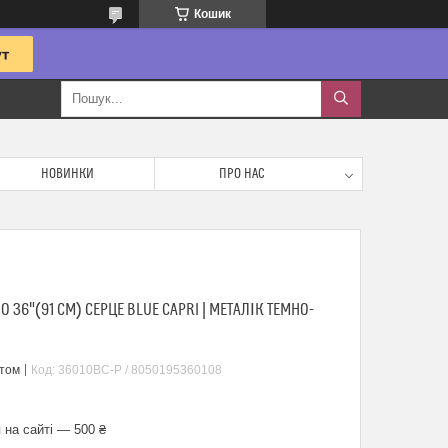
Кошик
НОВИНКИ
ПРО НАС
36"(91 СМ) СЕРЦЕ BLUE CAPRI | МЕТАЛІК ТЕМНО-
птом
Код:
36010BC-Р / 8050195360108
 на сайті — 500 ₴