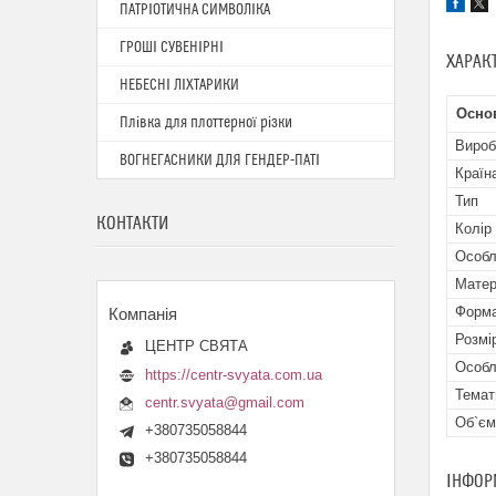
ПАТРІОТИЧНА СИМВОЛІКА
ГРОШІ СУВЕНІРНІ
ХАРАК
НЕБЕСНІ ЛІХТАРИКИ
Осно
Плівка для плоттерної різки
Вироб
ВОГНЕГАСНИКИ ДЛЯ ГЕНДЕР-ПАТІ
Країн
Тип
КОНТАКТИ
Колір
Особл
Матер
Форма
Розмі
ЦЕНТР СВЯТА
Особл
https://centr-svyata.com.ua
Темат
centr.svyata@gmail.com
Об`єм
+380735058844
+380735058844
ІНФОР