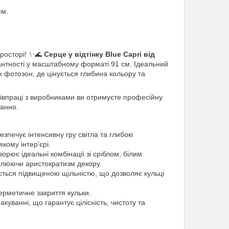
ям.
росторі! ✨🌊
Серце у відтінку Blue Capri від
антності у масштабному форматі 91 см. Ідеальний
 фотозон, де цінується глибина кольору та
івпраці з виробниками ви отримуєте професійну
ганно.
зпечує інтенсивну гру світла та глибокі
кому інтер'єрі.
орює ідеальні комбінації зі сріблом, білим
еслюючи аристократизм декору.
яється підвищеною щільністю, що дозволяє кульці
рметичне закриття кульки.
уванні, що гарантує цілісність, чистоту та