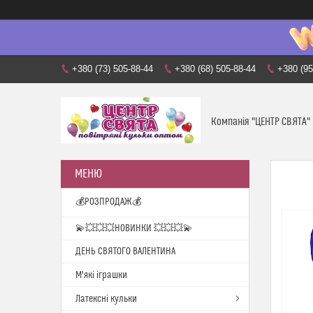
+380 (73) 505-88-44
+380 (68) 505-88-44
+380 (95
Компанія "ЦЕНТР СВЯТА"
💰РОЗПРОДАЖ💰
💫💥💥💥НОВИНКИ 💥💥💥💫
ДЕНЬ СВЯТОГО ВАЛЕНТИНА
М'які іграшки
Латексні кульки