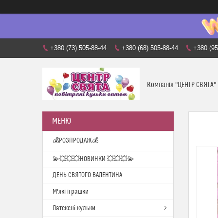
+380 (73) 505-88-44
+380 (68) 505-88-44
+380 (95
Компанія "ЦЕНТР СВЯТА"
💰РОЗПРОДАЖ💰
💫💥💥💥НОВИНКИ 💥💥💥💫
ДЕНЬ СВЯТОГО ВАЛЕНТИНА
М'які іграшки
Латексні кульки