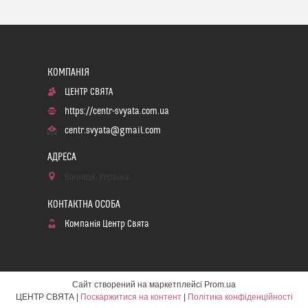
ЦЕНТР СВЯТА
https://centr-svyata.com.ua
centr.svyata@gmail.com
Вінниця, Україна
Компанія Центр Свята
Сайт створений на маркетплейсі
Prom.ua
ЦЕНТР СВЯТА |
Поскаржитися на контент
|
Політика конфіденційності