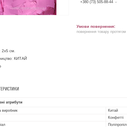
+380 (73) 505-88-44
повернення товару протягом
: 2х5 см.
ництво: КИТАЙ
р
ТЕРИСТИКИ
ні атрибути
а виробник
Китай
Конфетті
іал
Поліпропіл