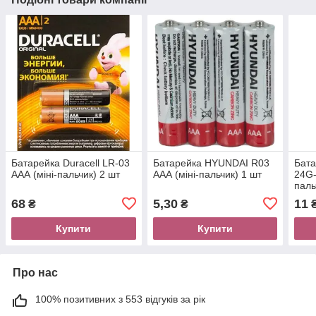
Батарейка Duracell LR-03
Батарейка HYUNDAI R03
Бата
ААА (міні-пальчик) 2 шт
AAА (міні-пальчик) 1 шт
24G-
паль
68
5,30
11
₴
₴
Купити
Купити
Про нас
100% позитивних з 553 відгуків за рік