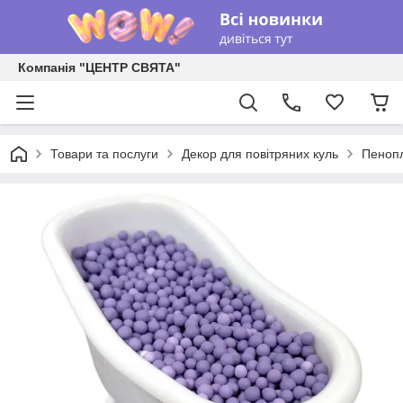
Компанія "ЦЕНТР СВЯТА"
Товари та послуги
Декор для повітряних куль
Пенопл