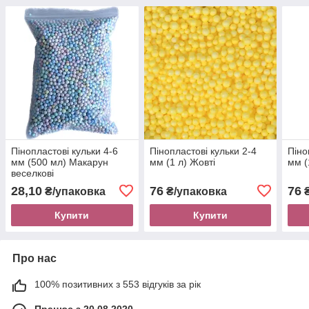
Пінопластові кульки 4-6
Пінопластові кульки 2-4
Піно
мм (500 мл) Макарун
мм (1 л) Жовті
мм (
веселкові
28,10
76
76
₴/упаковка
₴/упаковка
₴
Купити
Купити
Про нас
100% позитивних з 553 відгуків за рік
Працює з 20.08.2020