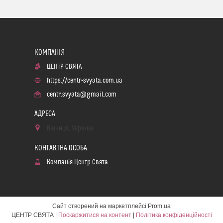
ЦЕНТР СВЯТА
https://centr-svyata.com.ua
centr.svyata@gmail.com
Вінниця, Україна
Компанія Центр Свята
Сайт створений на маркетплейсі
Prom.ua
ЦЕНТР СВЯТА |
Поскаржитися на контент
|
Політика конфіденційності