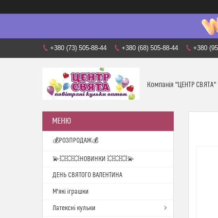
+380 (73) 505-88-44
+380 (68) 505-88-44
+380 (95
Компанія "ЦЕНТР СВЯТА"
💰РОЗПРОДАЖ💰
💫💥💥💥НОВИНКИ 💥💥💥💫
ДЕНЬ СВЯТОГО ВАЛЕНТИНА
М'які іграшки
Латексні кульки