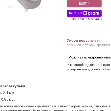
КУПИТИ
КУПИТИ З
+380 (73) 505-88-44
повернення товару протягом
У компанії підключені еле
товар не покидаючи сайту.
ластові кульки
р:
2-4 мм.
:
0,5 літра.
астовий наповнювач - це невеликі різнокольорові кульки, створені 
ормлення подарунків та декору, наповнення повітряних кульок.