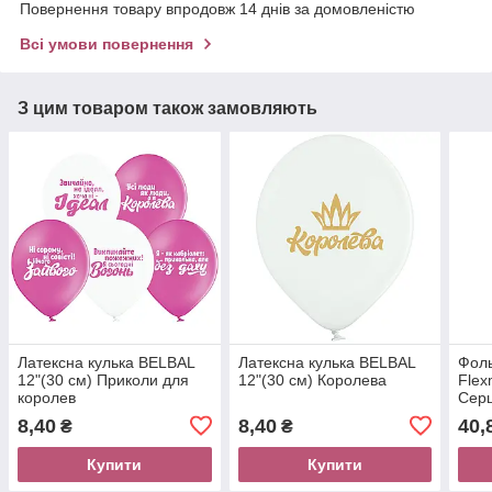
Повернення товару впродовж 14 днів за домовленістю
Всі умови повернення
З цим товаром також замовляють
Латексна кулька BELBAL
Латексна кулька BELBAL
Фоль
12"(30 см) Приколи для
12"(30 см) Королева
Flex
королев
Серц
8,40
8,40
40,
₴
₴
Купити
Купити