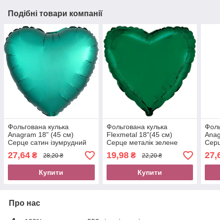
Подібні товари компанії
Фольгована кулька
Фольгована кулька
Фоль
Anagram 18" (45 см)
Flexmetal 18"(45 см)
Anag
Серце сатин ізумрудний
Серце металік зелене
Серц
(ДЕФЕКТ)
27,64
19,98
27,
₴
₴
28,20 ₴
22,20 ₴
Купити
Купити
Про нас