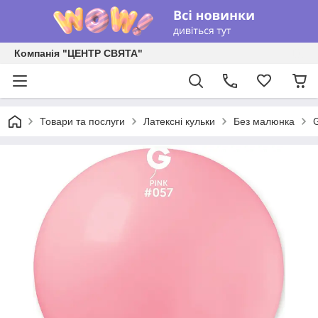
Компанія "ЦЕНТР СВЯТА"
Товари та послуги
Латексні кульки
Без малюнка
G