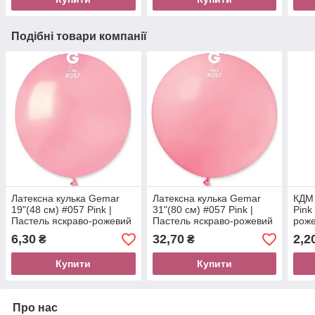
Подібні товари компанії
Латексна кулька Gemar
Латексна кулька Gemar
КДМ 
19"(48 см) #057 Pink |
31"(80 см) #057 Pink |
Pink
Пастель яскраво-рожевий
Пастель яскраво-рожевий
рож
6,30
32,70
2,2
₴
₴
Купити
Купити
Про нас