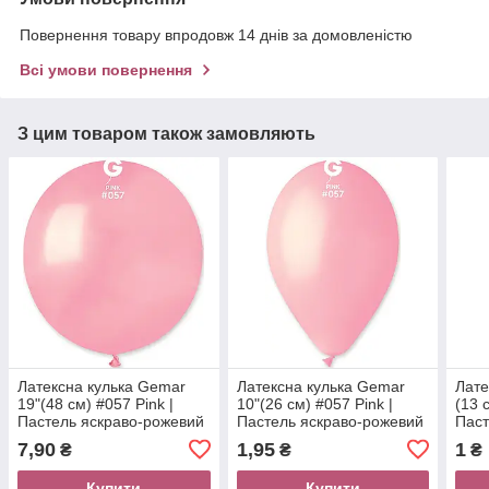
Повернення товару впродовж 14 днів за домовленістю
Всі умови повернення
З цим товаром також замовляють
Латексна кулька Gemar
Латексна кулька Gemar
Лате
19"(48 см) #057 Pink |
10"(26 см) #057 Pink |
(13 
Пастель яскраво-рожевий
Пастель яскраво-рожевий
Паст
(БЕЗ СМУГ)
7,90
1,95
1
₴
₴
₴
Купити
Купити