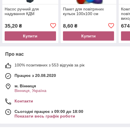
Насос ручний для
Пакет для повітряних
Комп
надування КДМ
кульок 100х100 см
пові
вихо
35,20
8,60
674
₴
₴
Купити
Купити
Про нас
100% позитивних з 553 відгуків за рік
Працює з 20.08.2020
м. Вінниця
Вінниця, Україна
Контакти
Сьогодні працює з 09:00 до 18:00
Показати весь графік роботи