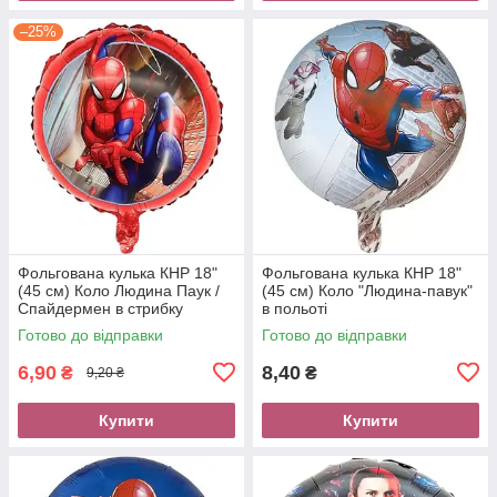
–25%
Фольгована кулька КНР 18"
Фольгована кулька КНР 18"
(45 см) Коло Людина Паук /
(45 см) Коло "Людина-павук"
Спайдермен в стрибку
в польоті
(Уцінка)
Готово до відправки
Готово до відправки
6,90
8,40
₴
₴
9,20 ₴
Купити
Купити