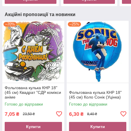
Акційні пропозиції та новинки
–70%
–25%
Фольгована кулька КНР 18"
(45 см) Квадрат "СДР комікси
Фольгована кулька КНР 18"
аніме
(45 см) Коло Сонік (Уцінка)
Готово до відправки
Готово до відправки
7,05
6,30
₴
₴
23,50 ₴
8,40 ₴
Купити
Купити