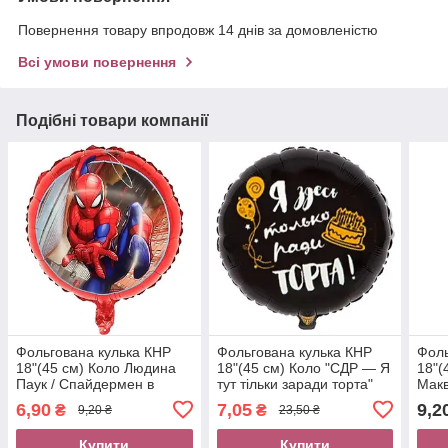
Повернення товару впродовж 14 днів за домовленістю
Всі умови повернення
Подібні товари компанії
Фольгована кулька КНР
Фольгована кулька КНР
Фоль
18"(45 см) Коло Людина
18"(45 см) Коло "СДР — Я
18"(
Паук / Спайдермен в
тут тільки заради торта"
Макв
стрибку (Уцінка)
(рос.)
6,90
7,05
9,2
₴
₴
9,20 ₴
23,50 ₴
Купити
Купити