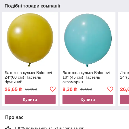
Подібні товари компанії
Латексна кулька Balonevi
Латексна кулька Balonevi
Лате
24"(60 см) Пастель
18" (45 см) Пастель
24"(
гірчичний
аквамарин
26,65
8,30
26,
₴
₴
53,30 ₴
16,60 ₴
Купити
Купити
Про нас
100% позитивних з 553 відгуків за рік