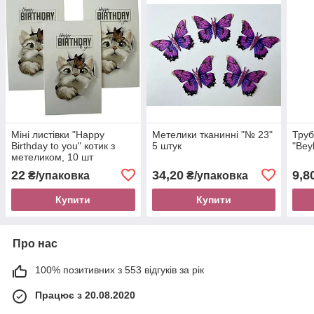
Міні листівки "Happy
Метелики тканинні "№ 23"
Труб
Birthday to you" котик з
5 штук
"Bey
метеликом, 10 шт
22
34,20
9,8
₴/упаковка
₴/упаковка
Купити
Купити
Про нас
100% позитивних з 553 відгуків за рік
Працює з 20.08.2020