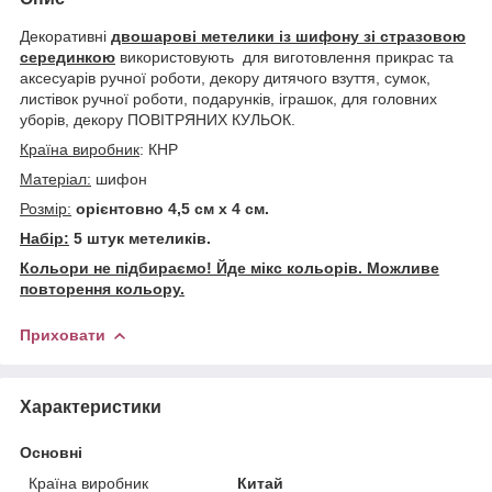
Декоративні
двошарові метелики із шифону зі стразовою
серединкою
використовують для виготовлення прикрас та
аксесуарів ручної роботи, декору дитячого взуття, сумок,
листівок ручної роботи, подарунків, іграшок, для головних
уборів, декору ПОВІТРЯНИХ КУЛЬОК.
Країна виробник
: КНР
Матеріал:
шифон
Розмір:
орієнтовно 4,5 см х 4 см.
Набір:
5 штук метеликів.
Кольори не підбираємо! Йде мікс кольорів. Можливе
повторення кольору.
Приховати
Характеристики
Основні
Країна виробник
Китай