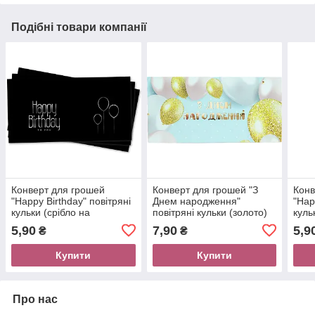
Подібні товари компанії
Конверт для грошей
Конверт для грошей "З
Конв
"Happy Birthday" повітряні
Днем народження"
"Hap
кульки (срібло на
повітряні кульки (золото)
куль
чорному)
чорн
5,90
7,90
5,9
₴
₴
Купити
Купити
Про нас