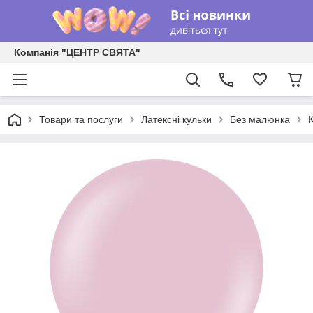
Компанія "ЦЕНТР СВЯТА"
Товари та послуги
Латексні кульки
Без малюнка
K