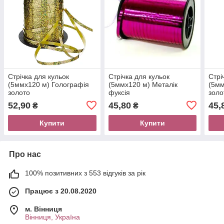
Стрічка для кульок
Стрічка для кульок
Стрі
(5ммх120 м) Голографія
(5ммх120 м) Металік
(5мм
золото
фуксія
золо
52,90
45,80
45,
₴
₴
Купити
Купити
Про нас
100% позитивних з 553 відгуків за рік
Працює з 20.08.2020
м. Вінниця
Вінниця, Україна