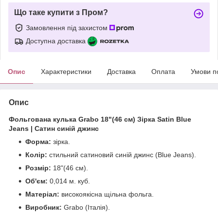
Що таке купити з Пром?
Замовлення під захистом
Доступна доставка
Опис
Характеристики
Доставка
Оплата
Умови п
Опис
Фольгована кулька Grabo 18"(46 см) Зірка Satin Blue
Jeans | Сатин синій джинс
Форма:
зірка.
Колір:
стильний сатиновий синій джинс (Blue Jeans).
Розмір:
18"(46 см).
Об'єм:
0,014 м. куб.
Матеріал:
високоякісна щільна фольга.
Виробник:
Grabo (Італія).