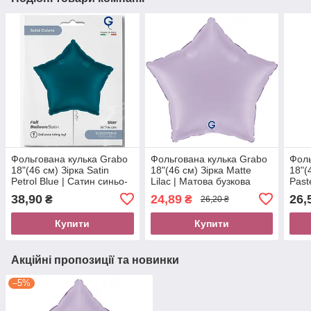
Фольгована кулька Grabo
Фольгована кулька Grabo
Фоль
18"(46 см) Зірка Satin
18"(46 см) Зірка Matte
18"(
Petrol Blue | Сатин синьо-
Lilac | Матова бузкова
Past
зелена УП
(Уцінка)
блак
38,90
24,89
26,
₴
₴
26,20 ₴
Купити
Купити
Акційні пропозиції та новинки
–5%