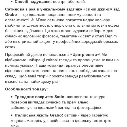
Спосіб надування:
повітря або гелій.
Сатинова зірка в унікальному відтінку «синій джинс» від
Grabo
— це ідеальне поєднання невимушеності та
елегантності. ⚓️ М'яке сатинове покриття надає кольору
глибини та шляхетності, створюючи стильний матовий ефект
без різких відблисків. Ця зірка стане чудовим вибором для
сучасних чоловічих фотозон, тематичних свят у стилі Denim
або як стриманий акцент у професійних аеродизайнерських
сетах.
Професійний декор починається з
«Центр свята»
! Ми
відбираємо найкращі світові тренди та пропонуємо їх вам на
прямих умовах. Наша команда гарантує оперативне
відправлення замовлень та наявність необхідних запасів на
складі, щоб ваші творчі проєкти завжди реалізовувалися
вчасно та на найвищому рівні.
Особливості товару:
Трендове покриття Satin:
шовковиста текстура
поверхні виглядає сучасно та преміально,
забезпечуючи ідеальний вигляд на фотографіях.
Італійська якість Grabo:
світовий лідер гарантує
міцність матеріалу, надійні шви та ідеальну геометрію
зірки.