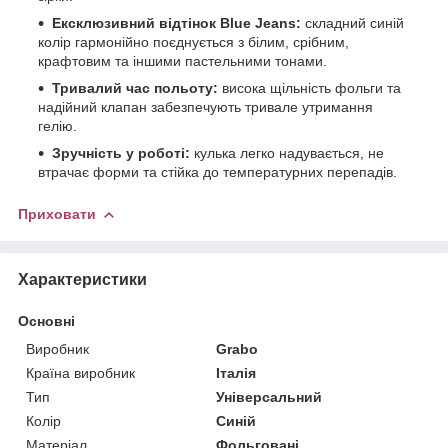
Ексклюзивний відтінок Blue Jeans:
складний синій
колір гармонійно поєднується з білим, срібним,
крафтовим та іншими пастельними тонами.
Тривалий час польоту:
висока щільність фольги та
надійний клапан забезпечують тривале утримання
гелію.
Зручність у роботі:
кулька легко надувається, не
втрачає форми та стійка до температурних перепадів.
Приховати
Характеристики
Основні
Виробник
Grabo
Країна виробник
Італія
Тип
Універсальний
Колір
Синій
Матеріал
Фольговані