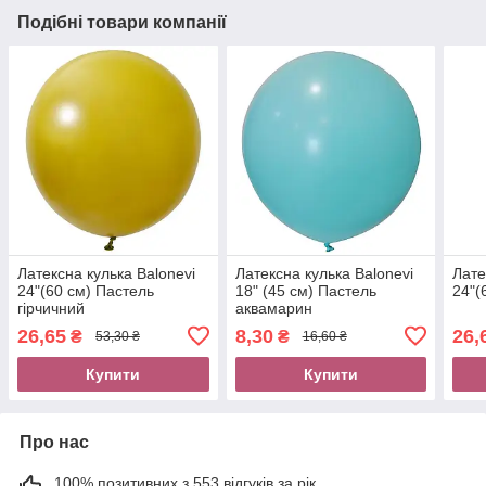
Подібні товари компанії
Латексна кулька Balonevi
Латексна кулька Balonevi
Лате
24"(60 см) Пастель
18" (45 см) Пастель
24"(
гірчичний
аквамарин
26,65
8,30
26,
₴
₴
53,30 ₴
16,60 ₴
Купити
Купити
Про нас
100% позитивних з 553 відгуків за рік