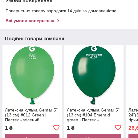
Умови повернення
Повернення товару впродовж 14 днів за домовленістю
Всі умови повернення
Подібні товари компанії
Латексна кулька Gemar 5"
Латексна кулька Gemar 5"
Лате
(13 см) #012 Green |
(13 см) #104 Emerald
24"(
Пастель зелений
green | Пастель
гірч
смарагдово-зелений
1
1
26,
₴
₴