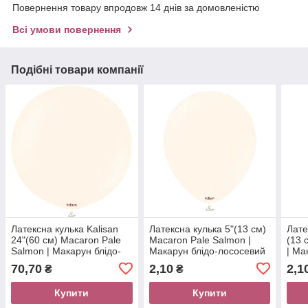
Повернення товару впродовж 14 днів за домовленістю
Всі умови повернення
Подібні товари компанії
Латексна кулька Kalisan
Латексна кулька 5"(13 см)
Лате
24"(60 см) Macaron Pale
Macaron Pale Salmon |
(13 
Salmon | Макарун блідо-
Макарун блідо-лососевий
| Ма
лососевий
70,70
2,10
2,1
₴
₴
Купити
Купити