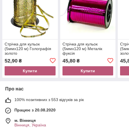
Стрічка для кульок
Стрічка для кульок
Стрі
(5ммх120 м) Голографія
(5ммх120 м) Металік
(5мм
золото
фуксія
золо
52,90
45,80
45,
₴
₴
Купити
Купити
Про нас
100% позитивних з 553 відгуків за рік
Працює з 20.08.2020
м. Вінниця
Вінниця, Україна