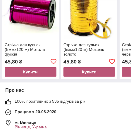
Стрічка для кульок
Стрічка для кульок
Стрі
(5ммх120 м) Металік
(5ммх120 м) Металік
(5мм
фуксія
золото
чер
45,80
45,80
45,
₴
₴
Купити
Купити
Про нас
100% позитивних з 535 відгуків за рік
Працює з 20.08.2020
м. Вінниця
Вінниця, Україна