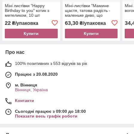
Міні листівки "Happy
Міні-листівки "Мамине
Міні
Birthday to you" котик з
щастя, татова радість -
вого
метеликом, 10 шт
маленьке диво, що
наповнило свят любов'ю"
22
63,30
34,
₴/упаковка
₴/упаковка
16 шт
Купити
Купити
Про нас
100% позитивних з 553 відгуків за рік
Працює з 20.08.2020
м. Вінниця
Вінниця, Україна
Контакти
Сьогодні працює з 09:00 до 18:00
Показати весь графік роботи