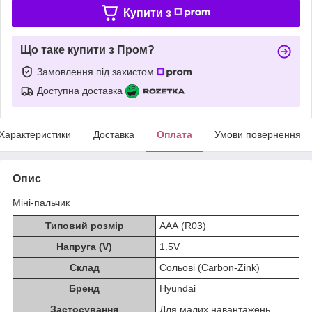
Купити з
Що таке купити з Пром?
Замовлення під захистом
Доступна доставка
Характеристики
Доставка
Оплата
Умови повернення
Опис
Міні-пальчик
Типовий розмір
AAА (R03)
Напруга (V)
1.5V
Склад
Сольові (Carbon-Zink)
Бренд
Hyundai
Застосування
Для малих навантажень