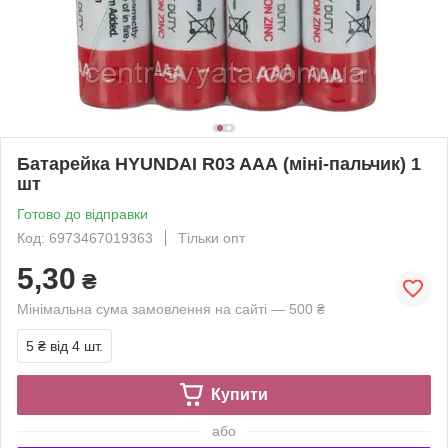
Батарейка HYUNDAI R03 AAА (міні-пальчик) 1
шт
Готово до відправки
Код: 6973467019363
Тільки опт
5,30
₴
Мінімальна сума замовлення на сайті — 500 ₴
5 ₴
від 4 шт.
Купити
або