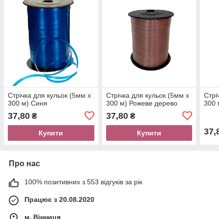
Стрічка для кульок (5мм х
Стрічка для кульок (5мм х
Стрі
300 м) Синя
300 м) Рожеве дерево
300 
37,80
37,80
₴
₴
37,
Купити
Купити
Про нас
100% позитивних з 553 відгуків за рік
Працює з 20.08.2020
м. Вінниця