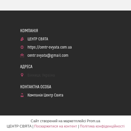
ЦЕНТР СВЯТА
https://centr-svyata.com.ua
centr.svyata@gmail.com
Вінниця, Україна
Компанія Центр Свята
Сайт створений на маркетплейсі
Prom.ua
ЦЕНТР СВЯТА |
Поскаржитися на контент
|
Політика конфіденційності