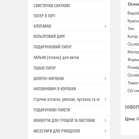
Осно
СВИСТОЧКИ СВЯТКОВІ
Вироб
ТОПЕР В ТОРТ
Країн
ХЛОПАВКИ
Тип
КОЛЬОРОВИЙ ДИМ
Колір
Особл
ПОДАРУНКОВИЙ ПАПІР
Матер
КАЛЬКА (плівка) для квітів
Форма
Розмі
ТІШЬЮ ПАПІР
Особл
ШЛЯПНІ КОРОБКИ
Темат
НАПОВНЮВАЧ В КОРОБКИ
Об`єм
Стрічки атласні, репсові, органза та ін.
ІНФОР
ПОДАРУНКОВІ ПАКЕТИ
Ціна:
6
КОНВЕРТИ ДЛЯ ГРОШЕЙ ТА ЛИСТІВКИ
АКСЕСУАРИ ДЛЯ РУКОДІЛЛЯ