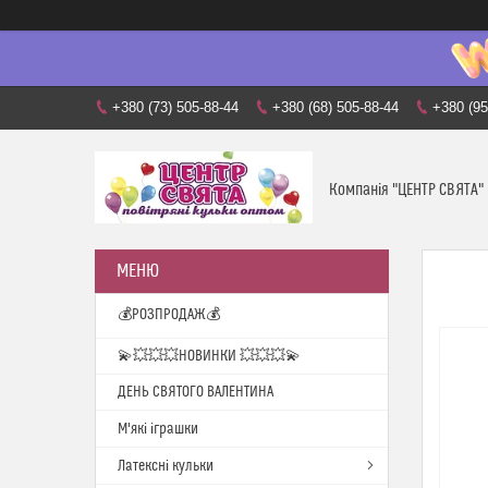
+380 (73) 505-88-44
+380 (68) 505-88-44
+380 (95
Компанія "ЦЕНТР СВЯТА"
💰РОЗПРОДАЖ💰
💫💥💥💥НОВИНКИ 💥💥💥💫
ДЕНЬ СВЯТОГО ВАЛЕНТИНА
М'які іграшки
Латексні кульки