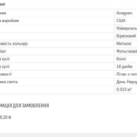
вні
ник
Anagram
а виробник
США
Універсал
Бірюзовий
ивість кольору
Металік
іал
Фольгован
 кулі
Коло
р кулі
18 дюйм
ивості
Літає з гел
ика свята
День Народ
0.013 м³
МАЦІЯ ДЛЯ ЗАМОВЛЕННЯ
8,20 ₴