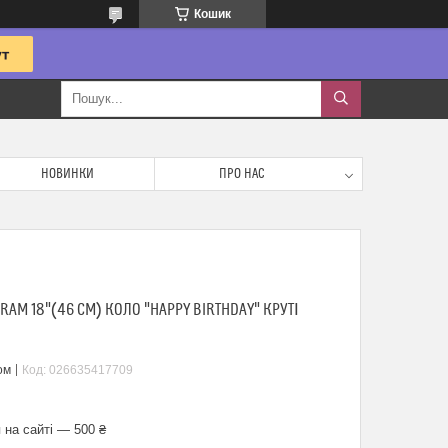
Кошик
НОВИНКИ
ПРО НАС
AM 18"(46 СМ) КОЛО "HAPPY BIRTHDAY" КРУТІ
ом
Код:
026635417709
 на сайті — 500 ₴