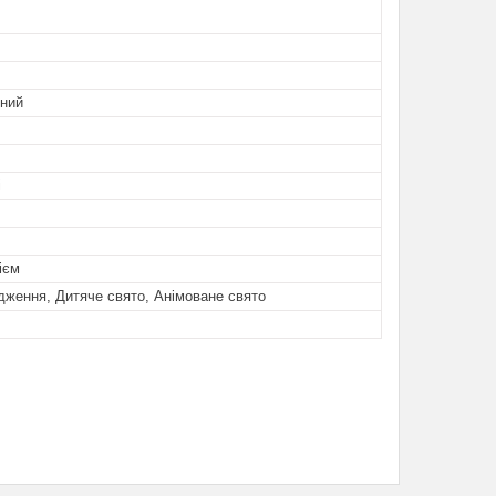
ьний
і
ієм
ження, Дитяче свято, Анімоване свято