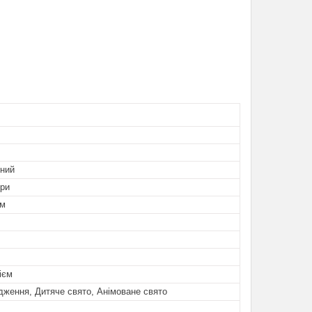
ьний
ори
ом
ієм
ження, Дитяче свято, Анімоване свято