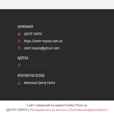
ЦЕНТР СВЯТА
https://centr-svyata.com.ua
centr.svyata@gmail.com
Вінниця, Україна
Компанія Центр Свята
Сайт створений на маркетплейсі
Prom.ua
ЦЕНТР СВЯТА |
Поскаржитися на контент
|
Політика конфіденційності