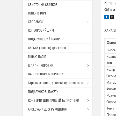
Колір:
СВИСТОЧКИ СВЯТКОВІ
Об'єм
ТОПЕР В ТОРТ
ХЛОПАВКИ
ХАРАК
КОЛЬОРОВИЙ ДИМ
ПОДАРУНКОВИЙ ПАПІР
Осно
КАЛЬКА (плівка) для квітів
Вироб
Країн
ТІШЬЮ ПАПІР
Тип
ШЛЯПНІ КОРОБКИ
Колір
НАПОВНЮВАЧ В КОРОБКИ
Особл
Матер
Стрічки атласні, репсові, органза та ін.
Форма
ПОДАРУНКОВІ ПАКЕТИ
Розмі
КОНВЕРТИ ДЛЯ ГРОШЕЙ ТА ЛИСТІВКИ
Особл
Темат
АКСЕСУАРИ ДЛЯ РУКОДІЛЛЯ
Персо