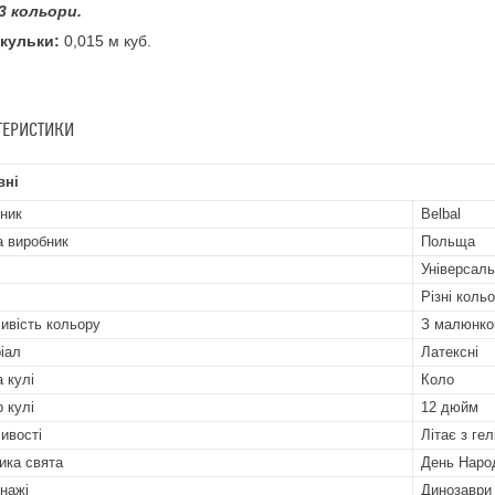
3 кольори.
 кульки:
0,015 м куб.
ТЕРИСТИКИ
вні
ник
Belbal
а виробник
Польща
Універсал
Різні коль
ивість кольору
З малюнк
іал
Латексні
 кулі
Коло
р кулі
12 дюйм
ивості
Літає з гел
ика свята
День Народ
нажі
Динозаври