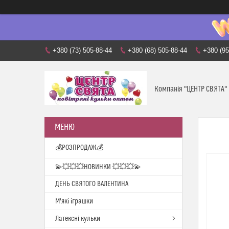
+380 (73) 505-88-44
+380 (68) 505-88-44
+380 (95
Компанія "ЦЕНТР СВЯТА"
💰РОЗПРОДАЖ💰
💫💥💥💥НОВИНКИ 💥💥💥💫
ДЕНЬ СВЯТОГО ВАЛЕНТИНА
М'які іграшки
Латексні кульки