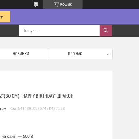
Кошик
НОВИНКИ
ПРО НАС
2"(30 СМ) "HAPPY BIRTHDAY" ДРАКОН
птом
Код:
5414391093674 / К48 / 598
 на сайті — 500 ₴