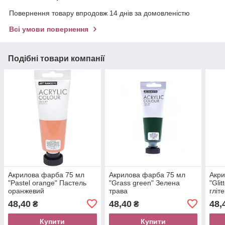
Повернення товару впродовж 14 днів за домовленістю
Всі умови повернення
Подібні товари компанії
Акрилова фарба 75 мл
Акрилова фарба 75 мл
Акри
"Pastel orange" Пастель
"Grass green" Зелена
"Gli
оранжевий
трава
гліт
48,40
48,40
48,
₴
₴
Купити
Купити