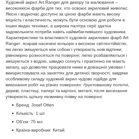
Художній акрил Art Ranger для декору та малювання –
високоякісні фарби для тих, хто освоює акриловий живопис.
Якісні і водночас доступні за ціною фарби мають високу
міцність і еластичність, можуть бути основою для роботи в
інших видах техніках, а широка палітра серії здатна
задовольнити потреби навіть найвибагливішого художника.
Характеристики та властивості художніх акрилових фарб Art
Ranger: яскраві насичені кольори з високою світлостійкістю,
які легко змішуються між собою і утворюють нові відтінки;
рівномірно розносяться по поверхні; легко розбавляються і
змішуються з водою, швидко сохнуть і практично не мають
запаху, що дозволяє працювати ними в домашніх умовах і
використовувати на заняттях для дитячої творчості; завдяки
особливому складу художній акрил чудово підійде для
виконання робіт на різних поверхнях: ґрунтованому полотні,
дереві, пластиці, папері та картоні, металі; після висихання
утворюють щільну незмивну плівку на поверхні.
Бренд: Josef Otten
Кількість: 1 шт.
Об'єм: 75 мл
Країна-виробник: Китай.