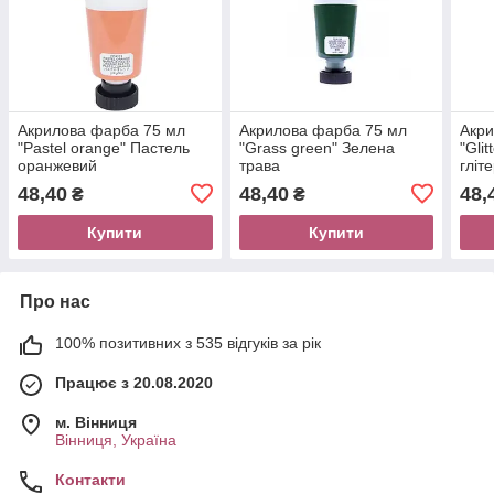
Акрилова фарба 75 мл
Акрилова фарба 75 мл
Акри
"Pastel orange" Пастель
"Grass green" Зелена
"Gli
оранжевий
трава
гліт
48,40
48,40
48,
₴
₴
Купити
Купити
Про нас
100% позитивних з 535 відгуків за рік
Працює з 20.08.2020
м. Вінниця
Вінниця, Україна
Контакти