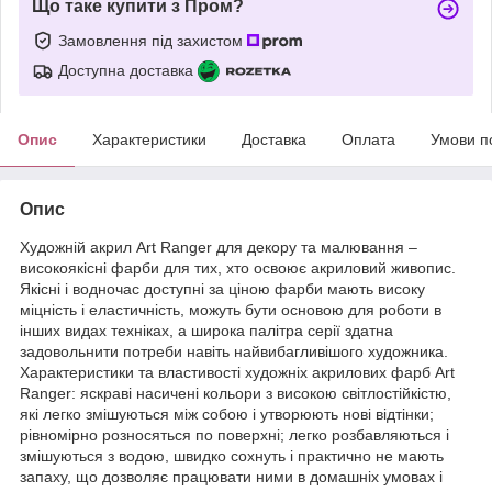
Що таке купити з Пром?
Замовлення під захистом
Доступна доставка
Опис
Характеристики
Доставка
Оплата
Умови п
Опис
Художній акрил Art Ranger для декору та малювання –
високоякісні фарби для тих, хто освоює акриловий живопис.
Якісні і водночас доступні за ціною фарби мають високу
міцність і еластичність, можуть бути основою для роботи в
інших видах техніках, а широка палітра серії здатна
задовольнити потреби навіть найвибагливішого художника.
Характеристики та властивості художніх акрилових фарб Art
Ranger: яскраві насичені кольори з високою світлостійкістю,
які легко змішуються між собою і утворюють нові відтінки;
рівномірно розносяться по поверхні; легко розбавляються і
змішуються з водою, швидко сохнуть і практично не мають
запаху, що дозволяє працювати ними в домашніх умовах і