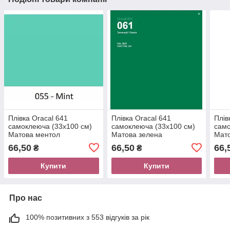
Плівка Oracal 641
Плівка Oracal 641
Плів
самоклеюча (33х100 см)
самоклеюча (33х100 см)
само
Матова ментол
Матова зелена
Мато
66,50
66,50
66,
₴
₴
Купити
Купити
Про нас
100% позитивних з 553 відгуків за рік