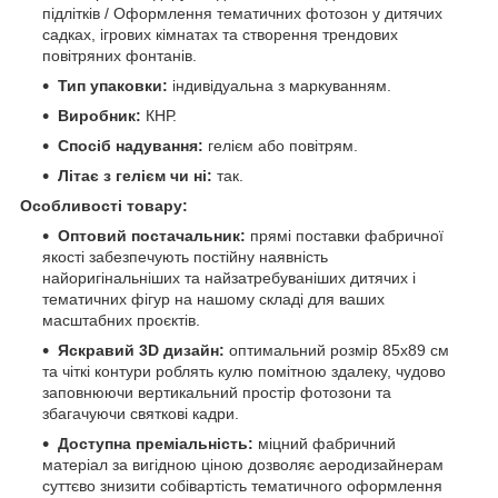
підлітків / Оформлення тематичних фотозон у дитячих
садках, ігрових кімнатах та створення трендових
повітряних фонтанів.
Тип упаковки:
індивідуальна з маркуванням.
Виробник:
КНР.
Спосіб надування:
гелієм або повітрям.
Літає з гелієм чи ні:
так.
Особливості товару:
Оптовий постачальник:
прямі поставки фабричної
якості забезпечують постійну наявність
найоригінальніших та найзатребуваніших дитячих і
тематичних фігур на нашому складі для ваших
масштабних проєктів.
Яскравий 3D дизайн:
оптимальний розмір 85х89 см
та чіткі контури роблять кулю помітною здалеку, чудово
заповнюючи вертикальний простір фотозони та
збагачуючи святкові кадри.
Доступна преміальність:
міцний фабричний
матеріал за вигідною ціною дозволяє аеродизайнерам
суттєво знизити собівартість тематичного оформлення