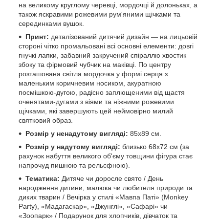
на великому круглому черевці, мордочці й долоньках, а
також яскравими рожевими рум'яними щічками та
серединками вушок.
Принт:
деталізований дитячий дизайн — на лицьовій
стороні чітко промальовані всі основні елементи: довгі
гнучкі лапки, забавний закручений спіраллю хвостик
збоку та фірмовий чубчик на маківці. По центру
розташована світла мордочка у формі серця з
маленьким коричневим носиком, акуратною
посмішкою-дугою, радісно заплющеними від щастя
оченятами-дугами з віями та ніжними рожевими
щічками, які завершують цей неймовірно милий
святковий образ.
Розмір у ненадутому вигляді:
85х89 см.
Розмір у надутому вигляді:
близько 68х72 см (за
рахунок набуття великого об'єму товщини фігура стає
напрочуд пишною та рельєфною).
Тематика:
Дитяче чи доросле свято / День
народження дитини, малюка чи любителя природи та
диких тварин / Вечірка у стилі «Мавпа Паті» (Monkey
Party), «Мадагаскар», «Джунглі», «Сафарі» чи
«Зоопарк» / Подарунок для хлопчиків, дівчаток та