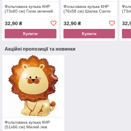
Фольгована кулька КНР
Фольгована кулька КНР
Фоль
(73х60 см) Гном зелений
(76х58 см) Шапка Санти
(73х
32,90
32,90
32,
₴
₴
Купити
Купити
Акційні пропозиції та новинки
Фольгована кулька КНР
(51х66 см) Милий лев