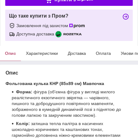
Що таке купити з Пром?
Замовлення під захистом
Доступна доставка
Опис
Характеристики
Доставка
Оплата
Умови п
Опис
Фольгована кулька КНР (85х89 см) Мавпочка
Форма:
фігура (об'ємна фігура у вигляді милого
реалістичного екзотичного звірятка — чарівного,
пишного та добродушного повітряного мавпеняти,
зображеного в кумедній динамічній позі з піднятою до
голови лапкою та закрученим хвостиком).
Колір:
затишна тепла палітра в насичених
шоколадно-коричневих та каштанових тонах,
гармонійно доповнена ніжно-кремовими елементами