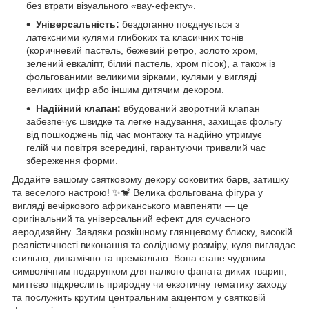
без втрати візуального «вау-ефекту».
Універсальність:
бездоганно поєднується з
латексними кулями глибоких та класичних тонів
(коричневий пастель, бежевий ретро, золото хром,
зелений евкаліпт, білий пастель, хром пісок), а також із
фольгованими великими зірками, кулями у вигляді
великих цифр або іншим дитячим декором.
Надійний клапан:
вбудований зворотний клапан
забезпечує швидке та легке надування, захищає фольгу
від пошкоджень під час монтажу та надійно утримує
гелій чи повітря всередині, гарантуючи тривалий час
збереження форми.
Додайте вашому святковому декору соковитих барв, затишку
та веселого настрою! ✨🐒 Велика фольгована фігура у
вигляді вечіркового африканського мавпеняти — це
оригінальний та універсальний ефект для сучасного
аеродизайну. Завдяки розкішному глянцевому блиску, високій
реалістичності виконання та солідному розміру, куля виглядає
стильно, динамічно та преміально. Вона стане чудовим
символічним подарунком для палкого фаната диких тварин,
миттєво підкреслить природну чи екзотичну тематику заходу
та послужить крутим центральним акцентом у святковій