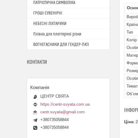
ПАТРІОТИЧНА СИМВОЛІКА
Осно
ГРОШІ СУВЕНІРНІ
Вироб
НЕБЕСНІ ЛІХТАРИКИ
Країн
Тип
Плівка для плоттерної різки
Колір
ВОГНЕГАСНИКИ ДЛЯ ГЕНДЕР-ПАТІ
Особл
Матер
КОНТАКТИ
Форма
Розмі
Особл
Темат
Об`єм
ЦЕНТР СВЯТА
https://centr-svyata.com.ua
ІНФОР
centr.svyata@gmail.com
+380735058844
Ціна:
2
+380735058844