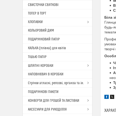
М
СВИСТОЧКИ СВЯТКОВІ
В
С
ТОПЕР В ТОРТ
Біла з
ХЛОПАВКИ
Глянце
будь-я
КОЛЬОРОВИЙ ДИМ
темати
Профес
ПОДАРУНКОВИЙ ПАПІР
умовах
КАЛЬКА (плівка) для квітів
творчі
Особл
ТІШЬЮ ПАПІР
Ч
ШЛЯПНІ КОРОБКИ
І
А
НАПОВНЮВАЧ В КОРОБКИ
нео
Т
Стрічки атласні, репсові, органза та ін.
З
ПОДАРУНКОВІ ПАКЕТИ
КОНВЕРТИ ДЛЯ ГРОШЕЙ ТА ЛИСТІВКИ
АКСЕСУАРИ ДЛЯ РУКОДІЛЛЯ
ХАРАК