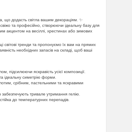
а, що додасть світла вашим декораціям. ✨
свіжо та професійно, створюючи ідеальну базу для
ним акцентом на весіллі, хрестинах або зимових
і світові тренди та пропонуємо їх вам на прямих
вність необхідних запасів на складі, щоб ваші
лом, підсилюючи яскравість усієї композиції.
 та ідеальну симетрію форми.
олотим, срібним, пастельними та яскравими
н забезпечують тривале утримання гелію.
стійка до температурних перепадів.