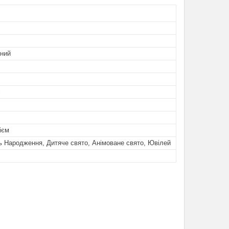
ьний
і
ієм
ь Народження, Дитяче свято, Анімоване свято, Ювілей