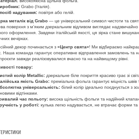
атеріал:
високоякісна щільна фольга.
иробник:
Grabo (Італія).
посіб надування:
повітря або гелій.
ірка металік від Grabo
— це універсальний символ чистоти та свят
ва поверхня з м’яким дзеркальним відливом виглядає надзвичайно 
кого оформлення. Завдяки італійській якості, ця зірка стане вишука
чних вечірках.
ійний декор починається з
«Центр свята»
! Ми відбираємо найкращ
. Наша команда гарантує оперативне відправлення замовлень та ная
 проєкти завжди реалізовувалися вчасно та на найвищому рівні.
ивості товару:
истий колір Metallic:
дзеркальне біле покриття красиво грає зі світ
талійська якість Grabo:
преміальна фольга гарантує міцність швів
бсолютна універсальність:
білий колір ідеально поєднується з з
новими відтінками.
ривалий час польоту:
висока щільність фольги та надійний клапа
ручність у роботі:
кулька легко надувається, не втрачає форми та 
ТЕРИСТИКИ