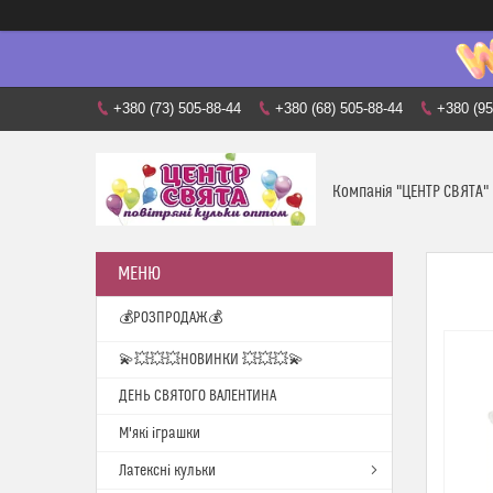
+380 (73) 505-88-44
+380 (68) 505-88-44
+380 (95
Компанія "ЦЕНТР СВЯТА"
💰РОЗПРОДАЖ💰
💫💥💥💥НОВИНКИ 💥💥💥💫
ДЕНЬ СВЯТОГО ВАЛЕНТИНА
М'які іграшки
Латексні кульки