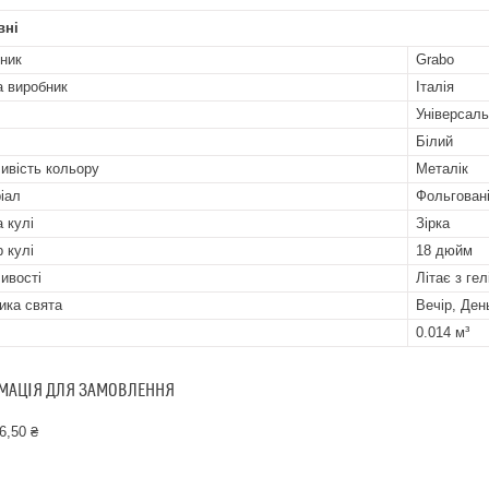
вні
ник
Grabo
а виробник
Італія
Універсал
Білий
ивість кольору
Металік
іал
Фольгован
 кулі
Зірка
р кулі
18 дюйм
ивості
Літає з гел
ика свята
Вечір, Ден
0.014 м³
МАЦІЯ ДЛЯ ЗАМОВЛЕННЯ
6,50 ₴