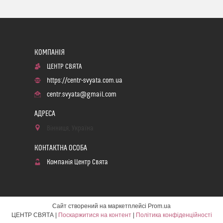
ЦЕНТР СВЯТА
https://centr-svyata.com.ua
centr.svyata@gmail.com
Вінниця, Україна
Компанія Центр Свята
Сайт створений на маркетплейсі
Prom.ua
ЦЕНТР СВЯТА |
Поскаржитися на контент
|
Політика конфіденційності