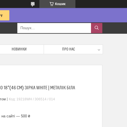
Кошик
НОВИНКИ
ПРО НАС
18"(46 СМ) ЗІРКА WHITE | МЕТАЛІК БІЛА
птом
Код:
19218WH / 306514 / 014
 на сайті — 500 ₴