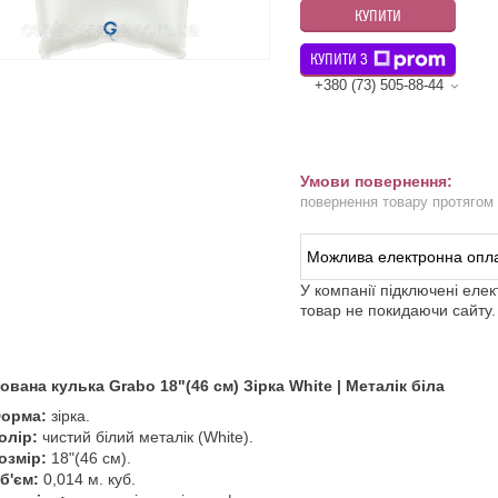
КУПИТИ
КУПИТИ З
+380 (73) 505-88-44
повернення товару протягом
У компанії підключені еле
товар не покидаючи сайту.
вана кулька Grabo 18"(46 см) Зірка White | Металік біла
орма:
зірка.
олір:
чистий білий металік (White).
озмір:
18"(46 см).
б'єм:
0,014 м. куб.