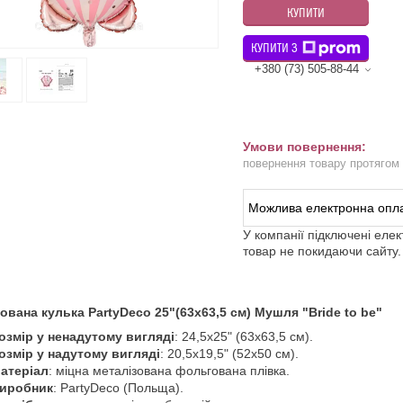
КУПИТИ
КУПИТИ З
+380 (73) 505-88-44
повернення товару протягом
У компанії підключені еле
товар не покидаючи сайту.
вана кулька PartyDeco 25"(63х63,5 см) Мушля "Bride to be"
озмір у ненадутому вигляді
: 24,5х25" (63х63,5 см).
озмір у надутому вигляді
: 20,5х19,5" (52х50 см).
атеріал
: міцна металізована фольгована плівка.
иробник
: PartyDeco (Польща).