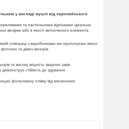
улькою у вигляді мушлі від європейського
 переливами та пастельними відтінками ідеально
ьної вечірки або в якості витонченого елемента
ямій співпраці з виробниками ми пропонуємо якісні
фотозон та дівич-вечорів.
орів та високу міцність зварних швів.
а демонструє стійкість до здування,
ищає фольговану плівку від механічних