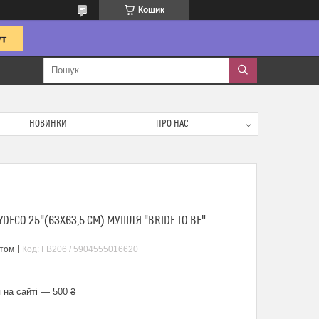
Кошик
НОВИНКИ
ПРО НАС
ECO 25"(63Х63,5 СМ) МУШЛЯ "BRIDE TO BE"
птом
Код:
FB206 / 5904555016620
 на сайті — 500 ₴