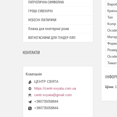
ПАТРІОТИЧНА СИМВОЛІКА
Вироб
Країн
ГРОШІ СУВЕНІРНІ
Тип
НЕБЕСНІ ЛІХТАРИКИ
Колір
Плівка для плоттерної різки
Особл
Матер
ВОГНЕГАСНИКИ ДЛЯ ГЕНДЕР-ПАТІ
Форма
Розмі
КОНТАКТИ
Особл
Темат
ІНФОР
ЦЕНТР СВЯТА
Ціна:
1
https://centr-svyata.com.ua
centr.svyata@gmail.com
+380735058844
+380735058844