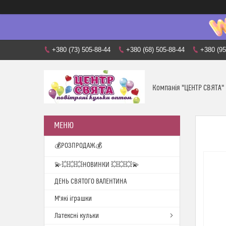
+380 (73) 505-88-44
+380 (68) 505-88-44
+380 (95
Компанія "ЦЕНТР СВЯТА"
💰РОЗПРОДАЖ💰
💫💥💥💥НОВИНКИ 💥💥💥💫
ДЕНЬ СВЯТОГО ВАЛЕНТИНА
М'які іграшки
Латексні кульки