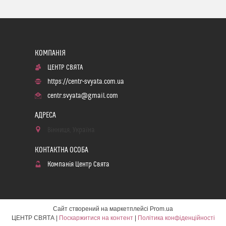
ЦЕНТР СВЯТА
https://centr-svyata.com.ua
centr.svyata@gmail.com
Вінниця, Україна
Компанія Центр Свята
Сайт створений на маркетплейсі
Prom.ua
ЦЕНТР СВЯТА |
Поскаржитися на контент
|
Політика конфіденційності