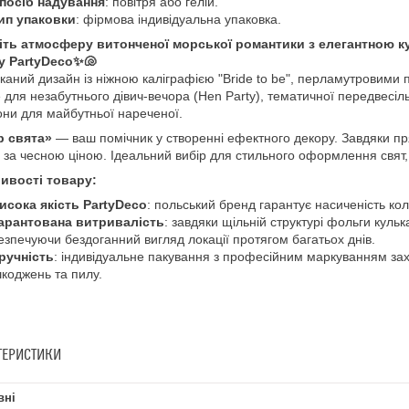
посіб надування
: повітря або гелій.
ип упаковки
: фірмова індивідуальна упаковка.
іть атмосферу витонченої морської романтики з елегантною к
у PartyDeco✨🐚
уканий дизайн із ніжною каліграфією "Bride to be", перламутровими
е для незабутнього дівич-вечора (Hen Party), тематичної передвесіл
ни для майбутньої нареченої.
р свята»
— ваш помічник у створенні ефектного декору. Завдяки пр
 за чесною ціною. Ідеальний вибір для стильного оформлення свят, 
ивості товару:
исока якість PartyDeco
: польський бренд гарантує насиченість коль
арантована витривалість
: завдяки щільній структурі фольги кульк
езпечуючи бездоганний вигляд локації протягом багатьох днів.
ручність
: індивідуальне пакування з професійним маркуванням зах
коджень та пилу.
ТЕРИСТИКИ
вні