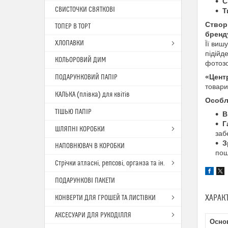
С
СВИСТОЧКИ СВЯТКОВІ
Т
Створ
ТОПЕР В ТОРТ
бренд
ХЛОПАВКИ
Її виш
підійд
КОЛЬОРОВИЙ ДИМ
фотозо
«Цент
ПОДАРУНКОВИЙ ПАПІР
товари
КАЛЬКА (плівка) для квітів
Особл
ТІШЬЮ ПАПІР
В
Г
ШЛЯПНІ КОРОБКИ
заб
З
НАПОВНЮВАЧ В КОРОБКИ
пош
Стрічки атласні, репсові, органза та ін.
ПОДАРУНКОВІ ПАКЕТИ
ХАРАК
КОНВЕРТИ ДЛЯ ГРОШЕЙ ТА ЛИСТІВКИ
АКСЕСУАРИ ДЛЯ РУКОДІЛЛЯ
Осно