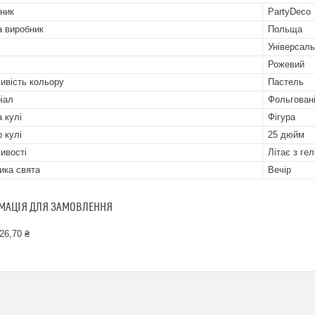
ник
PartyDeco
а виробник
Польща
Універсал
Рожевий
ивість кольору
Пастель
іал
Фольгован
 кулі
Фігура
р кулі
25 дюйм
ивості
Літає з гел
ика свята
Вечір
МАЦІЯ ДЛЯ ЗАМОВЛЕННЯ
26,70 ₴