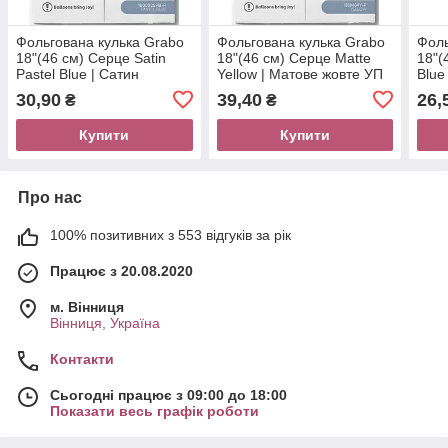
Фольгована кулька Grabo
Фольгована кулька Grabo
Фоль
18"(46 см) Серце Satin
18"(46 см) Серце Matte
18"(
Pastel Blue | Сатин
Yellow | Матове жовте УП
Blue
блакитне УП
30,90
39,40
26,
₴
₴
Купити
Купити
Про нас
100% позитивних з 553 відгуків за рік
Працює з 20.08.2020
м. Вінниця
Вінниця, Україна
Контакти
Сьогодні працює з 09:00 до 18:00
Показати весь графік роботи