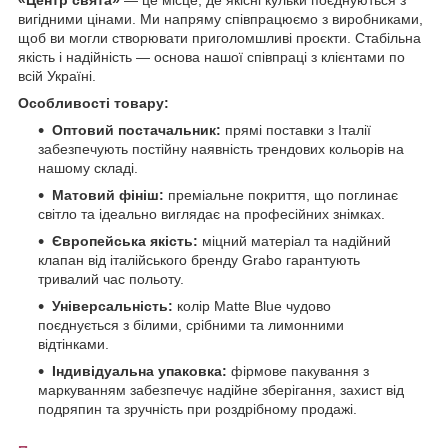
вигідними цінами. Ми напряму співпрацюємо з виробниками,
щоб ви могли створювати приголомшливі проєкти. Стабільна
якість і надійність — основа нашої співпраці з клієнтами по
всій Україні.
Особливості товару:
Оптовий постачальник:
прямі поставки з Італії
забезпечують постійну наявність трендових кольорів на
нашому складі.
Матовий фініш:
преміальне покриття, що поглинає
світло та ідеально виглядає на професійних знімках.
Європейська якість:
міцний матеріал та надійний
клапан від італійського бренду Grabo гарантують
тривалий час польоту.
Універсальність:
колір Matte Blue чудово
поєднується з білими, срібними та лимонними
відтінками.
Індивідуальна упаковка:
фірмове пакування з
маркуванням забезпечує надійне зберігання, захист від
подряпин та зручність при роздрібному продажі.