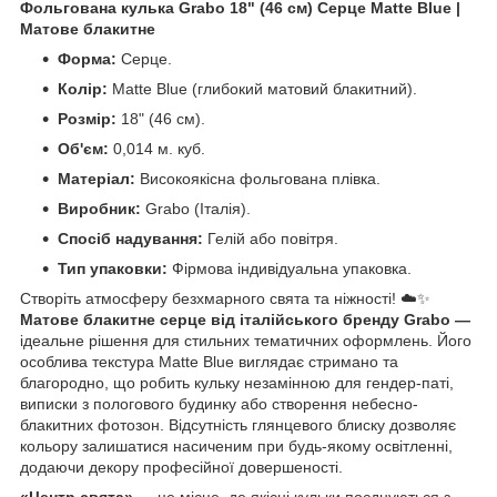
Фольгована кулька Grabo 18" (46 см) Серце Matte Blue |
Матове блакитне
Форма:
Серце.
Колір:
Matte Blue (глибокий матовий блакитний).
Розмір:
18" (46 см).
Об'єм:
0,014 м. куб.
Матеріал:
Високоякісна фольгована плівка.
Виробник:
Grabo (Італія).
Спосіб надування:
Гелій або повітря.
Тип упаковки:
Фірмова індивідуальна упаковка.
Створіть атмосферу безхмарного свята та ніжності! ☁️✨
Матове блакитне серце від італійського бренду Grabo —
ідеальне рішення для стильних тематичних оформлень. Його
особлива текстура Matte Blue виглядає стримано та
благородно, що робить кульку незамінною для гендер-паті,
виписки з пологового будинку або створення небесно-
блакитних фотозон. Відсутність глянцевого блиску дозволяє
кольору залишатися насиченим при будь-якому освітленні,
додаючи декору професійної довершеності.
«Центр свята»
— це місце, де якісні кульки поєднуються з