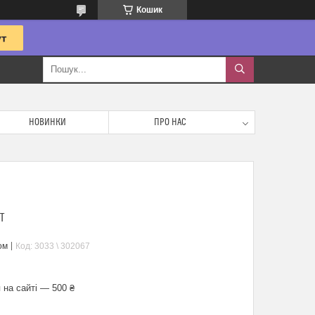
Кошик
НОВИНКИ
ПРО НАС
Т
ом
Код:
3033 \ 302067
 на сайті — 500 ₴