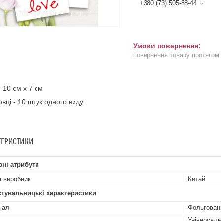
+380 (73) 505-88-44
повернення товару протягом
: 10 см х 7 см
овці - 10 штук одного виду.
ТЕРИСТИКИ
ні атрибути
а виробник
Китай
стувальницькі характеристики
іал
Фольгован
Універсал