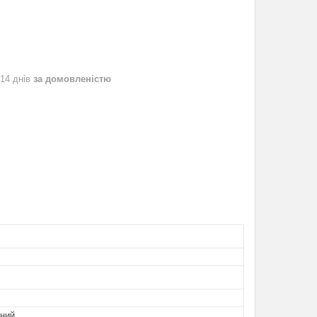
 14 днів
за домовленістю
і
ьний