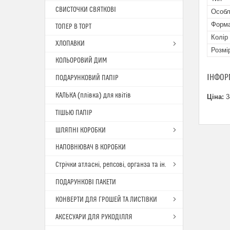
СВИСТОЧКИ СВЯТКОВІ
Особл
Форма
ТОПЕР В ТОРТ
Колір
ХЛОПАВКИ
Розмі
КОЛЬОРОВИЙ ДИМ
ІНФОР
ПОДАРУНКОВИЙ ПАПІР
КАЛЬКА (плівка) для квітів
Ціна:
3
ТІШЬЮ ПАПІР
ШЛЯПНІ КОРОБКИ
НАПОВНЮВАЧ В КОРОБКИ
Стрічки атласні, репсові, органза та ін.
ПОДАРУНКОВІ ПАКЕТИ
КОНВЕРТИ ДЛЯ ГРОШЕЙ ТА ЛИСТІВКИ
АКСЕСУАРИ ДЛЯ РУКОДІЛЛЯ