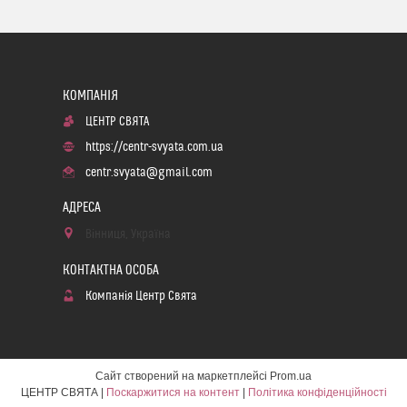
ЦЕНТР СВЯТА
https://centr-svyata.com.ua
centr.svyata@gmail.com
Вінниця, Україна
Компанія Центр Свята
Сайт створений на маркетплейсі
Prom.ua
ЦЕНТР СВЯТА |
Поскаржитися на контент
|
Політика конфіденційності