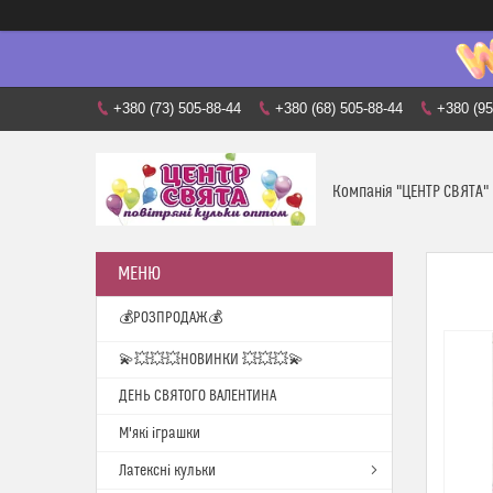
+380 (73) 505-88-44
+380 (68) 505-88-44
+380 (95
Компанія "ЦЕНТР СВЯТА"
💰РОЗПРОДАЖ💰
💫💥💥💥НОВИНКИ 💥💥💥💫
ДЕНЬ СВЯТОГО ВАЛЕНТИНА
М'які іграшки
Латексні кульки